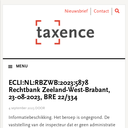
Skip
Skip
Skip
Skip
to
to
to
to
Nieuwsbrief
Contact
primary
main
primary
footer
navigation
content
sidebar
MENU
ECLI:NL:RBZWB:2023:5878
Rechtbank Zeeland-West-Brabant,
23-08-2023, BRE 22/334
4 september 2023
DOOR
Informatiebeschikking. Het beroep is ongegrond. De
vaststelling van de inspecteur dat er geen administratie