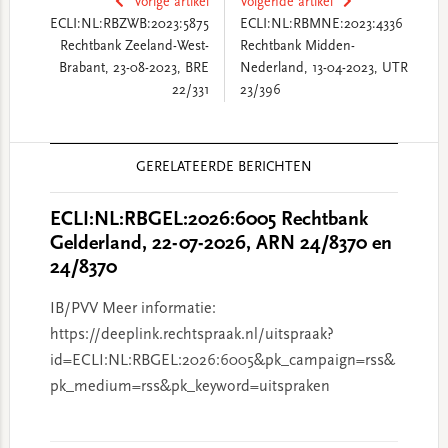
Vorige artikel
Volgende artikel
ECLI:NL:RBZWB:2023:5875
ECLI:NL:RBMNE:2023:4336
Rechtbank Zeeland-West-
Rechtbank Midden-
Brabant, 23-08-2023, BRE
Nederland, 13-04-2023, UTR
22/331
23/396
Reader
GERELATEERDE BERICHTEN
Interactions
ECLI:NL:RBGEL:2026:6005 Rechtbank
Gelderland, 22-07-2026, ARN 24/8370 en
24/8370
IB/PVV Meer informatie:
https://deeplink.rechtspraak.nl/uitspraak?
id=ECLI:NL:RBGEL:2026:6005&pk_campaign=rss&
pk_medium=rss&pk_keyword=uitspraken