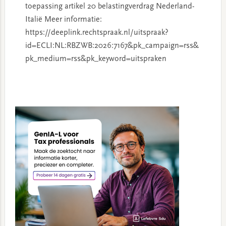
toepassing artikel 20 belastingverdrag Nederland-
Italië Meer informatie:
https://deeplink.rechtspraak.nl/uitspraak?
id=ECLI:NL:RBZWB:2026:7167&pk_campaign=rss&
pk_medium=rss&pk_keyword=uitspraken
Primary
Sidebar