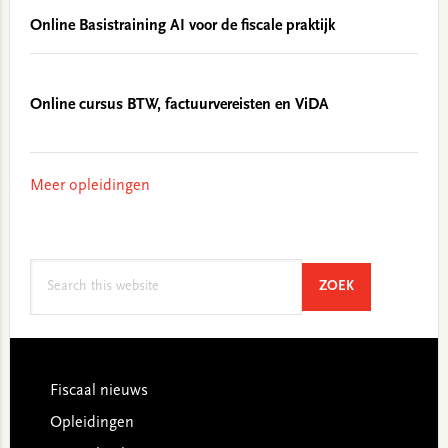
Online Basistraining AI voor de fiscale praktijk
Online cursus BTW, factuurvereisten en ViDA
Meer opleidingen
Search
SEARCH
ZOEK
this
website
Footer
Fiscaal nieuws
Opleidingen