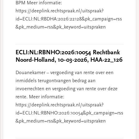
BPM Meer informatie:
https://deeplink.rechtspraak.nl/uitspraak?
id=ECLI:NL:RBDHA:2026:22128&pk_campaign=rss
&pk_medium=rss&pk_keyword=uitspraken
ECLI:NL:RBNHO:2026:10054 Rechtbank
Noord-Holland, 10-03-2026, HAA-22_126
Douanekamer – vergoeding van rente over een
inmiddels terugontvangen bedrag aan
invoerrechten en vergoeding van rente over deze
rente. Meer informatie:
https://deeplink.rechtspraak.nl/uitspraak?
id=ECLI:NL:RBNHO:2026:10054&pk_campaign=rss
&pk_medium=rss&pk_keyword=uitspraken