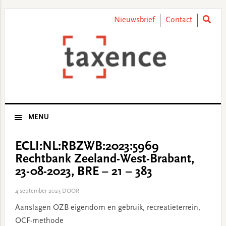
Skip
Skip
Skip
Skip
to
to
to
to
Nieuwsbrief
Contact
primary
main
primary
footer
navigation
content
sidebar
MENU
ECLI:NL:RBZWB:2023:5969
Rechtbank Zeeland-West-Brabant,
23-08-2023, BRE – 21 – 383
4 september 2023
DOOR
Aanslagen OZB eigendom en gebruik, recreatieterrein,
OCF-methode