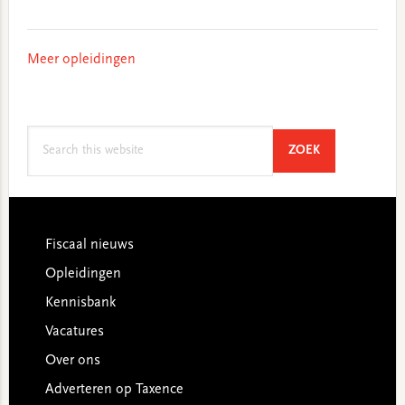
Meer opleidingen
Search
SEARCH
ZOEK
this
website
Footer
Fiscaal nieuws
Opleidingen
Kennisbank
Vacatures
Over ons
Adverteren op Taxence