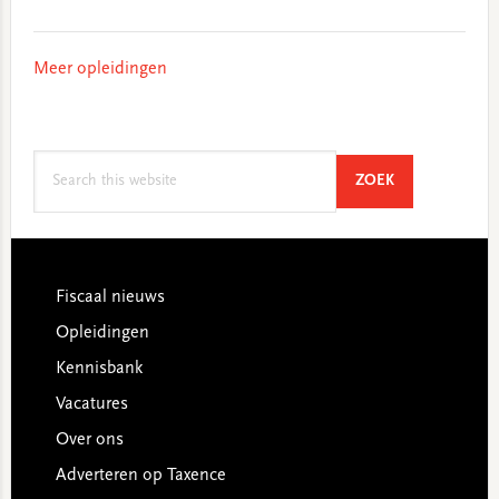
Meer opleidingen
Search
SEARCH
ZOEK
this
website
Footer
Fiscaal nieuws
Opleidingen
Kennisbank
Vacatures
Over ons
Adverteren op Taxence