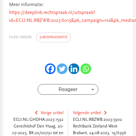
Meer informatie:
https://deeplink.rechtspraak.nl/uitspraak?
id=ECLI:NL:RBZWB:2023:6015&pk_campaign=rss&pk_medium
FILED UNDER:
JURISPRUDENTIE
Reageer
Vorige artikel
Volgende artikel
ECLI:NL:GHDHA:2023:1592
ECLI:NL:RBZWB:2023:5902
Gerechtshof Den Haag, 20-
Rechtbank Zeeland-West-
07-2023, BK-22/00791 tot en
Brabant, 24-08-2023, 19/6396