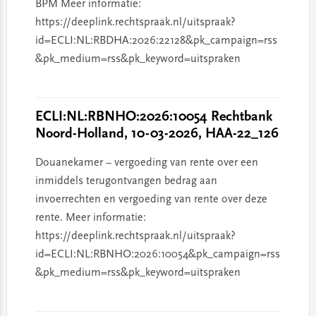
BPM Meer informatie:
https://deeplink.rechtspraak.nl/uitspraak?
id=ECLI:NL:RBDHA:2026:22128&pk_campaign=rss
&pk_medium=rss&pk_keyword=uitspraken
ECLI:NL:RBNHO:2026:10054 Rechtbank
Noord-Holland, 10-03-2026, HAA-22_126
Douanekamer – vergoeding van rente over een
inmiddels terugontvangen bedrag aan
invoerrechten en vergoeding van rente over deze
rente. Meer informatie:
https://deeplink.rechtspraak.nl/uitspraak?
id=ECLI:NL:RBNHO:2026:10054&pk_campaign=rss
&pk_medium=rss&pk_keyword=uitspraken