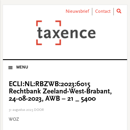
Skip
Skip
Skip
Skip
to
to
to
to
Nieuwsbrief
Contact
primary
main
primary
footer
navigation
content
sidebar
MENU
ECLI:NL:RBZWB:2023:6015
Rechtbank Zeeland-West-Brabant,
24-08-2023, AWB – 21 _ 5400
31 augustus 2023
DOOR
WOZ