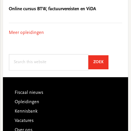
Online cursus BTW, factuurvereisten en ViDA
Meer opleidingen
Search
SEARCH
ZOEK
this
website
Footer
Fiscaal nieuws
Opleidingen
Kennisbank
Vacatures
Over ons