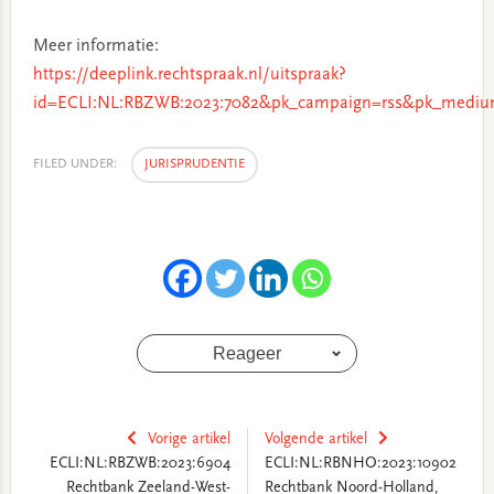
Meer informatie:
https://deeplink.rechtspraak.nl/uitspraak?
id=ECLI:NL:RBZWB:2023:7082&pk_campaign=rss&pk_medium
FILED UNDER:
JURISPRUDENTIE
Reageer
Vorige artikel
Volgende artikel
ECLI:NL:RBZWB:2023:6904
ECLI:NL:RBNHO:2023:10902
Rechtbank Zeeland-West-
Rechtbank Noord-Holland,