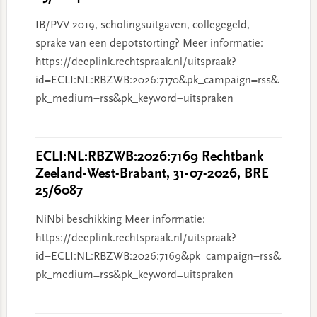
IB/PVV 2019, scholingsuitgaven, collegegeld,
sprake van een depotstorting? Meer informatie:
https://deeplink.rechtspraak.nl/uitspraak?
id=ECLI:NL:RBZWB:2026:7170&pk_campaign=rss&
pk_medium=rss&pk_keyword=uitspraken
ECLI:NL:RBZWB:2026:7169 Rechtbank
Zeeland-West-Brabant, 31-07-2026, BRE
25/6087
NiNbi beschikking Meer informatie:
https://deeplink.rechtspraak.nl/uitspraak?
id=ECLI:NL:RBZWB:2026:7169&pk_campaign=rss&
pk_medium=rss&pk_keyword=uitspraken