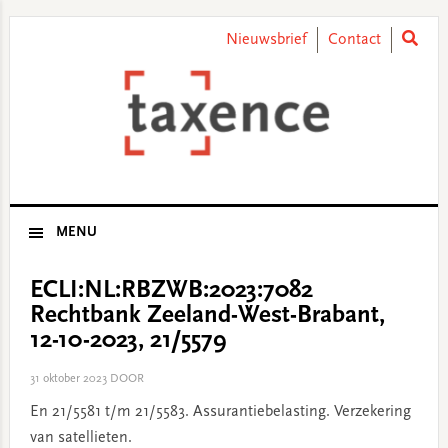
Skip
Skip
Skip
Skip
to
to
to
to
Nieuwsbrief
Contact
primary
main
primary
footer
navigation
content
sidebar
MENU
ECLI:NL:RBZWB:2023:7082
Rechtbank Zeeland-West-Brabant,
12-10-2023, 21/5579
31 oktober 2023
DOOR
En 21/5581 t/m 21/5583. Assurantiebelasting. Verzekering
van satellieten.