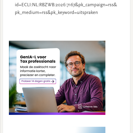
id=ECLI:NL:RBZWB:2026:7167&pk_campaign=rss&
pk_medium=rss&pk_keyword=uitspraken
Primary
Sidebar