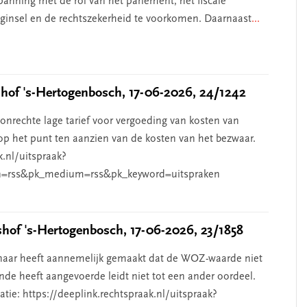
anning met de rol van het parlement, het fiscale
beginsel en de rechtszekerheid te voorkomen. Daarnaast
...
of 's-Hertogenbosch, 17-06-2026, 24/1242
nrechte lage tarief voor vergoeding van kosten van
p het punt ten aanzien van de kosten van het bezwaar.
k.nl/uitspraak?
=rss&pk_medium=rss&pk_keyword=uitspraken
of 's-Hertogenbosch, 17-06-2026, 23/1858
aar heeft aannemelijk gemaakt dat de WOZ-waarde niet
de heeft aangevoerde leidt niet tot een ander oordeel.
ie: https://deeplink.rechtspraak.nl/uitspraak?