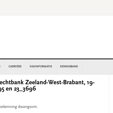
N
CARRIÈRE
VAKINFORMATIE
KENNISBANK
P
chtbank Zeeland-West-Brabant, 19-
S
95 en 23_3696
 toekenning dwangsom.