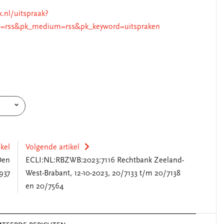
k.nl/uitspraak?
=rss&pk_medium=rss&pk_keyword=uitspraken
ikel
Volgende artikel
Den
ECLI:NL:RBZWB:2023:7116 Rechtbank Zeeland-
937
West-Brabant, 12-10-2023, 20/7133 t/m 20/7138
en 20/7564