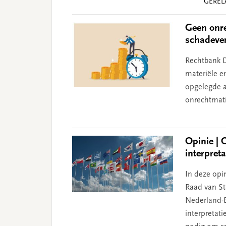
GEREL
Interactions
Geen onre
schadeve
Rechtbank D
materiële e
opgelegde aa
onrechtmati
Opinie | 
interpret
In deze opin
Raad van Sta
Nederland-B
interpretat