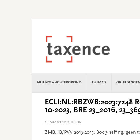
Skip
Skip
Skip
Skip
to
to
to
to
primary
main
primary
footer
navigation
content
sidebar
NIEUWS & ACHTERGROND
THEMA’S
OPLEIDINGE
ECLI:NL:RBZWB:2023:7248 Re
10-2023, BRE 23_2016, 23_36
26 oktober 2023
DOOR
ZMB. IB/PVV 2013-2015. Box 3-heffing. geen