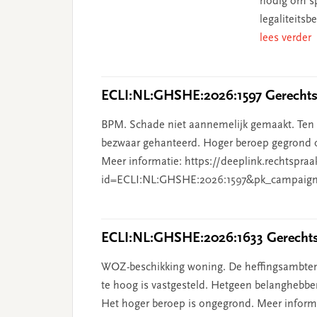
nodig om sp
legaliteits
lees verder
ECLI:NL:GHSHE:2026:1597 Gerechtsh
BPM. Schade niet aannemelijk gemaakt. Ten o
bezwaar gehanteerd. Hoger beroep gegrond o
Meer informatie: https://deeplink.rechtspraa
id=ECLI:NL:GHSHE:2026:1597&pk_campaign
ECLI:NL:GHSHE:2026:1633 Gerechtsh
WOZ-beschikking woning. De heffingsambten
te hoog is vastgesteld. Hetgeen belanghebben
Het hoger beroep is ongegrond. Meer informat