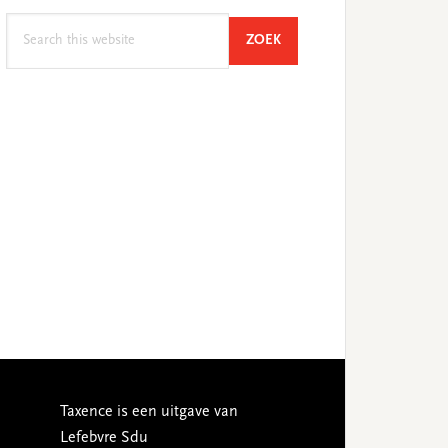
Search
SEARCH
ZOEK
this
website
Taxence is een uitgave van
Lefebvre Sdu