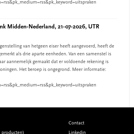
n=rss&pk_medium=rss&pk_keyword=uitspraken
k Midden-Nederland, 21-07-2026, UTR
nstelling van hetgeen eiser heeft aangevoerd, heeft de
emerkt als drie aparte eenheden. Van een samenstel is
aar aannemelijk gemaakt dat er voldoende rekening is
ningen. Het beroep is ongegrond. Meer informatie:
n=rss&pk_medium=rss&pk_keyword=uitspraken
Contact
G producten)
Linkedin