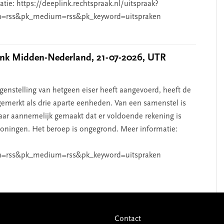
ie: https://deeplink.rechtspraak.nl/uitspraak?
n=rss&pk_medium=rss&pk_keyword=uitspraken
k Midden-Nederland, 21-07-2026, UTR
nstelling van hetgeen eiser heeft aangevoerd, heeft de
emerkt als drie aparte eenheden. Van een samenstel is
aar aannemelijk gemaakt dat er voldoende rekening is
ningen. Het beroep is ongegrond. Meer informatie:
n=rss&pk_medium=rss&pk_keyword=uitspraken
Contact