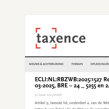
Skip
Skip
Skip
Skip
to
to
to
to
primary
main
primary
footer
navigation
content
sidebar
NIEUWS & ACHTERGROND
THEMA’S
OPLEIDINGE
ECLI:NL:RBZWB:2025:1527 Re
03-2025, BRE – 24 _ 5255 en 2
20 maart 2025
DOOR
Artikel 9, tweede lid, onderdeel a, van de W