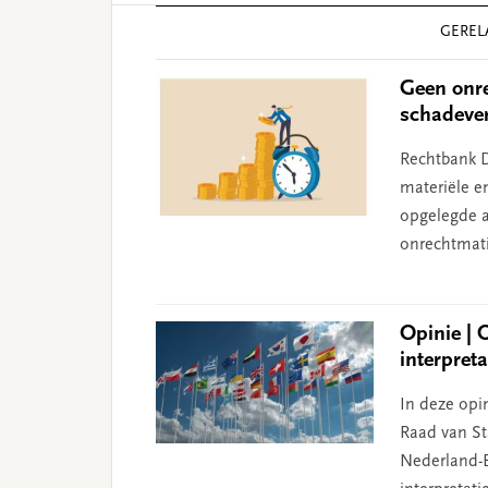
Reader
GEREL
Interactions
Geen onre
schadeve
Rechtbank D
materiële e
opgelegde aa
onrechtmati
Opinie | 
interpret
In deze opin
Raad van Sta
Nederland-B