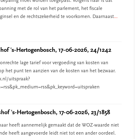
iebepaling moet worden toegepast. Volgens haar is dat
anning met de rol van het parlement, het fiscale
beginsel en de rechtszekerheid te voorkomen. Daarnaast
...
of 's-Hertogenbosch, 17-06-2026, 24/1242
nrechte lage tarief voor vergoeding van kosten van
p het punt ten aanzien van de kosten van het bezwaar.
k.nl/uitspraak?
=rss&pk_medium=rss&pk_keyword=uitspraken
of 's-Hertogenbosch, 17-06-2026, 23/1858
aar heeft aannemelijk gemaakt dat de WOZ-waarde niet
de heeft aangevoerde leidt niet tot een ander oordeel.