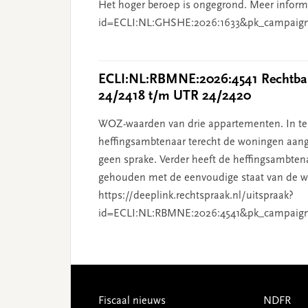
Het hoger beroep is ongegrond. Meer informat
id=ECLI:NL:GHSHE:2026:1633&pk_campaig
ECLI:NL:RBMNE:2026:4541 Rechtban
24/2418 t/m UTR 24/2420
WOZ-waarden van drie appartementen. In tege
heffingsambtenaar terecht de woningen aang
geen sprake. Verder heeft de heffingsambten
gehouden met de eenvoudige staat van de wo
https://deeplink.rechtspraak.nl/uitspraak?
id=ECLI:NL:RBMNE:2026:4541&pk_campaig
Footer
Fiscaal nieuws
NDFR