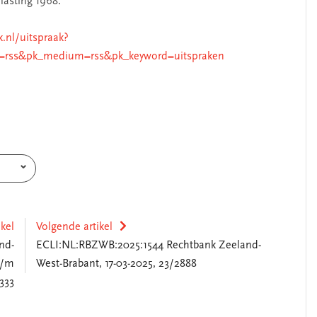
lasting 1968.
k.nl/uitspraak?
=rss&pk_medium=rss&pk_keyword=uitspraken
ikel
Volgende artikel
nd-
ECLI:NL:RBZWB:2025:1544 Rechtbank Zeeland-
t/m
West-Brabant, 17-03-2025, 23/2888
333