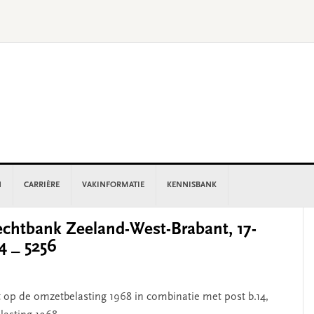
N
CARRIÈRE
VAKINFORMATIE
KENNISBANK
P
chtbank Zeeland-West-Brabant, 17-
S
4 _ 5256
et op de omzetbelasting 1968 in combinatie met post b.14,