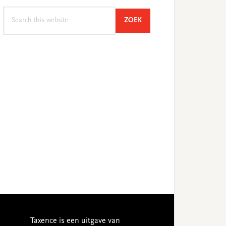
Search
SEARCH
ZOEK
this
website
Taxence is een uitgave van