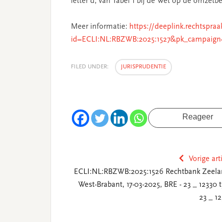
letter d, van Tabel 1 bij de Wet op de omzetbe
Meer informatie:
https://deeplink.rechtspraa
id=ECLI:NL:RBZWB:2025:1527&pk_campaign
FILED UNDER:
JURISPRUDENTIE
Reageer
Vorige art
ECLI:NL:RBZWB:2025:1526 Rechtbank Zeela
West-Brabant, 17-03-2025, BRE - 23 _ 12330 
23 _ 12