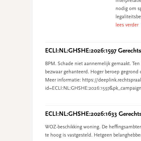
interpretat
nodig om sp
legaliteits
lees verder
ECLI:NL:GHSHE:2026:1597 Gerechtsh
BPM. Schade niet aannemelijk gemaakt. Ten o
bezwaar gehanteerd. Hoger beroep gegrond o
Meer informatie: https://deeplink.rechtspraa
id=ECLI:NL:GHSHE:2026:1597&pk_campaign
ECLI:NL:GHSHE:2026:1633 Gerechtsh
WOZ-beschikking woning. De heffingsambten
te hoog is vastgesteld. Hetgeen belanghebben