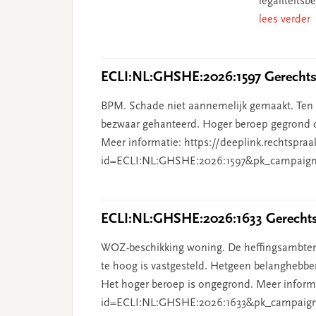
legaliteits
lees verder
ECLI:NL:GHSHE:2026:1597 Gerechtsh
BPM. Schade niet aannemelijk gemaakt. Ten o
bezwaar gehanteerd. Hoger beroep gegrond o
Meer informatie: https://deeplink.rechtspraa
id=ECLI:NL:GHSHE:2026:1597&pk_campaign
ECLI:NL:GHSHE:2026:1633 Gerechtsh
WOZ-beschikking woning. De heffingsambten
te hoog is vastgesteld. Hetgeen belanghebben
Het hoger beroep is ongegrond. Meer informat
id=ECLI:NL:GHSHE:2026:1633&pk_campaig