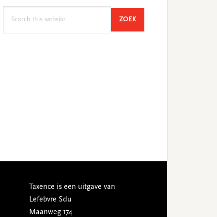
Search
SEARCH
ZOEK
this
website
Taxence is een uitgave van
Lefebvre Sdu
Maanweg 174