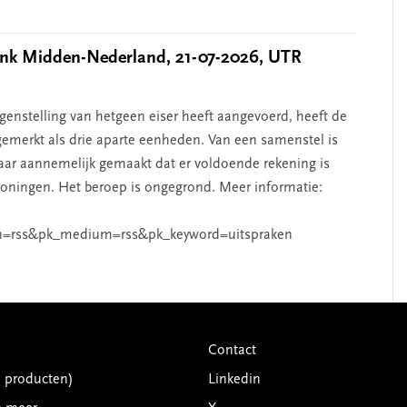
k Midden-Nederland, 21-07-2026, UTR
nstelling van hetgeen eiser heeft aangevoerd, heeft de
emerkt als drie aparte eenheden. Van een samenstel is
aar aannemelijk gemaakt dat er voldoende rekening is
ningen. Het beroep is ongegrond. Meer informatie:
n=rss&pk_medium=rss&pk_keyword=uitspraken
Contact
G producten)
Linkedin