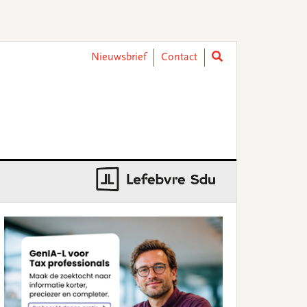
Nieuwsbrief
Contact
rimary
idebar