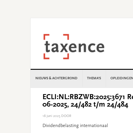
Skip
Skip
Skip
Skip
to
to
to
to
primary
main
primary
footer
navigation
content
sidebar
NIEUWS & ACHTERGROND
THEMA’S
OPLEIDINGE
ECLI:NL:RBZWB:2025:3671 Re
06-2025, 24/482 t/m 24/484
18 juni 2025
DOOR
Dividendbelasting internationaal