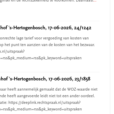
beginsel en de rechtszekerheid te voorkomen. Daarnaast
...
of 's-Hertogenbosch, 17-06-2026, 24/1242
nrechte lage tarief voor vergoeding van kosten van
p het punt ten aanzien van de kosten van het bezwaar.
k.nl/uitspraak?
=rss&pk_medium=rss&pk_keyword=uitspraken
of 's-Hertogenbosch, 17-06-2026, 23/1858
aar heeft aannemelijk gemaakt dat de WOZ-waarde niet
de heeft aangevoerde leidt niet tot een ander oordeel.
ie: https://deeplink.rechtspraak.nl/uitspraak?
n=rss&pk_medium=rss&pk_keyword=uitspraken