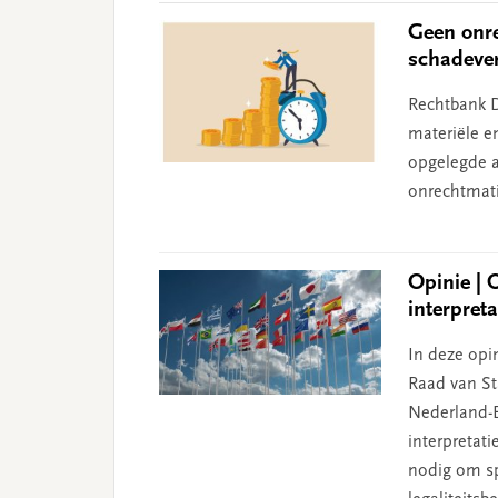
Geen onre
schadeve
Rechtbank D
materiële e
opgelegde aa
onrechtmati
Opinie | 
interpret
In deze opin
Raad van Sta
Nederland-B
interpretat
nodig om sp