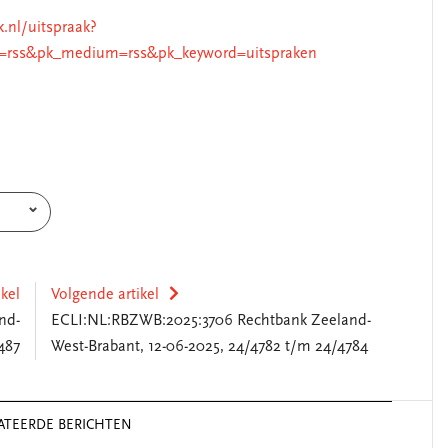
k.nl/uitspraak?
=rss&pk_medium=rss&pk_keyword=uitspraken
ikel
Volgende artikel
nd-
ECLI:NL:RBZWB:2025:3706 Rechtbank Zeeland-
487
West-Brabant, 12-06-2025, 24/4782 t/m 24/4784
ATEERDE BERICHTEN