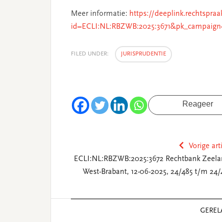
Meer informatie:
https://deeplink.rechtspraa
id=ECLI:NL:RBZWB:2025:3671&pk_campaign
FILED UNDER:
JURISPRUDENTIE
Reageer
Vorige art
ECLI:NL:RBZWB:2025:3672 Rechtbank Zeela
West-Brabant, 12-06-2025, 24/485 t/m 24/
Reader
GEREL
Interactions