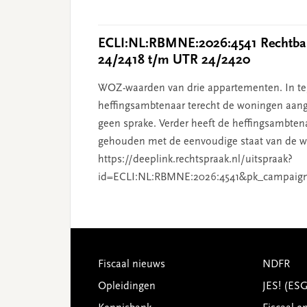
ECLI:NL:RBMNE:2026:4541 Rechtban
24/2418 t/m UTR 24/2420
WOZ-waarden van drie appartementen. In tege
heffingsambtenaar terecht de woningen aang
geen sprake. Verder heeft de heffingsambten
gehouden met de eenvoudige staat van de wo
https://deeplink.rechtspraak.nl/uitspraak?
id=ECLI:NL:RBMNE:2026:4541&pk_campaig
Footer
Fiscaal nieuws
NDFR
Opleidingen
JES! (ES