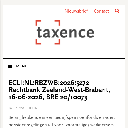
Skip
Skip
Skip
Skip
to
to
to
to
Nieuwsbrief
Contact
primary
main
primary
footer
navigation
content
sidebar
MENU
ECLI:NL:RBZWB:2026:5272
Rechtbank Zeeland-West-Brabant,
16-06-2026, BRE 20/10073
19 juni 2026
DOOR
Belanghebbende is een bedrijfspensioenfonds en voert
pensioenregelingen uit voor (voormalige) werknemers.