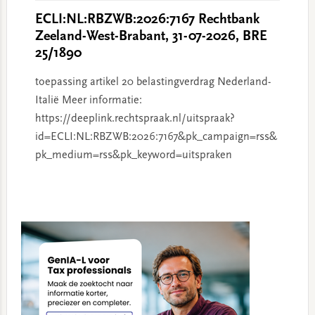
ECLI:NL:RBZWB:2026:7167 Rechtbank
Zeeland-West-Brabant, 31-07-2026, BRE
25/1890
toepassing artikel 20 belastingverdrag Nederland-
Italië Meer informatie:
https://deeplink.rechtspraak.nl/uitspraak?
id=ECLI:NL:RBZWB:2026:7167&pk_campaign=rss&
pk_medium=rss&pk_keyword=uitspraken
Primary
Sidebar