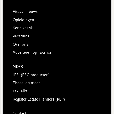
Footer
Fiscaal nieuws
Opleidingen
Kennisbank
Vacatures
Over ons
Adverteren op Taxence
NDFR
JES! (ESG producten)
Fiscaal en meer
Tax Talks
Register Estate Planners (REP)
Contact