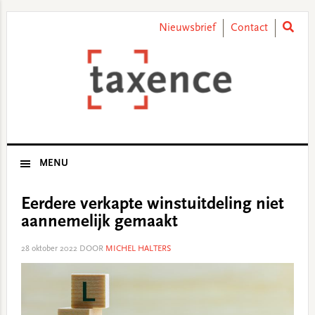
Skip
Skip
Skip
Skip
to
to
to
to
Nieuwsbrief
Contact
primary
main
primary
footer
navigation
content
sidebar
MENU
Eerdere verkapte winstuitdeling niet
aannemelijk gemaakt
28 oktober 2022
DOOR
MICHEL HALTERS