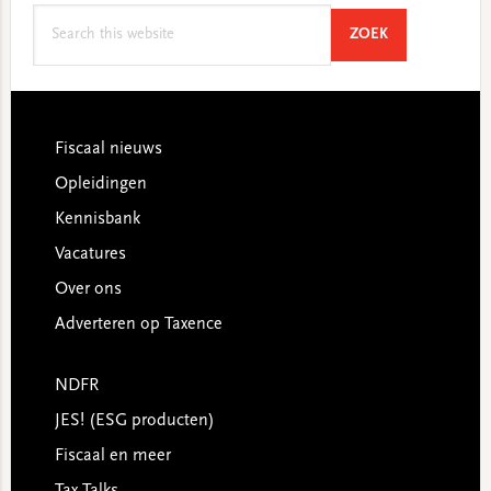
Search
SEARCH
ZOEK
this
website
Footer
Fiscaal nieuws
Opleidingen
Kennisbank
Vacatures
Over ons
Adverteren op Taxence
NDFR
JES! (ESG producten)
Fiscaal en meer