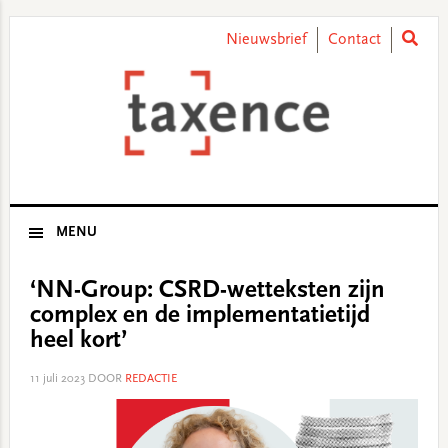
Skip
Skip
Skip
Skip
to
to
to
to
Nieuwsbrief
Contact
primary
main
primary
footer
navigation
content
sidebar
MENU
‘NN-Group: CSRD-wetteksten zijn
complex en de implementatietijd
heel kort’
11 juli 2023
DOOR
REDACTIE