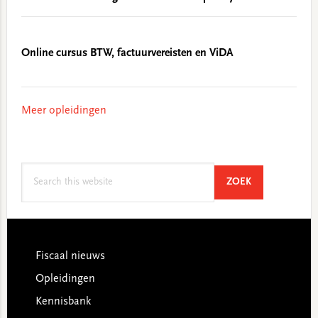
Online cursus BTW, factuurvereisten en ViDA
Meer opleidingen
Search
SEARCH
ZOEK
this
website
Footer
Fiscaal nieuws
Opleidingen
Kennisbank