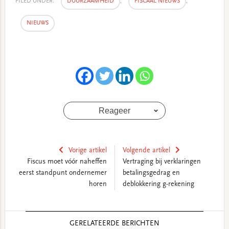
FILED UNDER:
DUURZAAMHEID
,
FISCAAL NIEUWS
,
NIEUWS
Reageer
Vorige artikel
Volgende artikel
Fiscus moet vóór naheffen
Vertraging bij verklaringen
eerst standpunt ondernemer
betalingsgedrag en
horen
deblokkering g-rekening
Reader
GERELATEERDE BERICHTEN