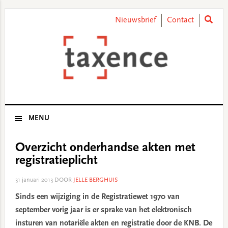
Skip
Skip
Skip
Skip
to
to
to
to
Nieuwsbrief
Contact
primary
main
primary
footer
navigation
content
sidebar
MENU
Overzicht onderhandse akten met
registratieplicht
31 januari 2013
DOOR
JELLE BERGHUIS
Sinds een wijziging in de Registratiewet 1970 van
september vorig jaar is er sprake van het elektronisch
insturen van notariële akten en registratie door de KNB. De