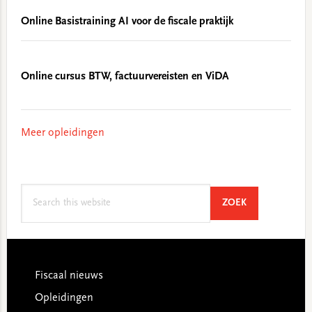
Online Basistraining AI voor de fiscale praktijk
Online cursus BTW, factuurvereisten en ViDA
Meer opleidingen
Search
SEARCH
ZOEK
this
website
Footer
Fiscaal nieuws
Opleidingen