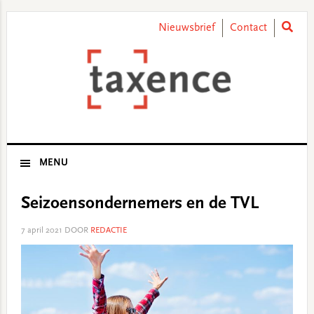
Skip
Skip
Skip
Skip
to
to
to
to
Nieuwsbrief
Contact
primary
main
primary
footer
navigation
content
sidebar
MENU
Seizoensondernemers en de TVL
7 april 2021
DOOR
REDACTIE