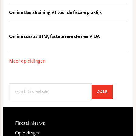
Online Basistraining AI voor de fiscale praktijk
Online cursus BTW, factuurvereisten en ViDA
Meer opleidingen
Search
SEARCH
ZOEK
this
website
Footer
Fiscaal nieuws
Opleidingen