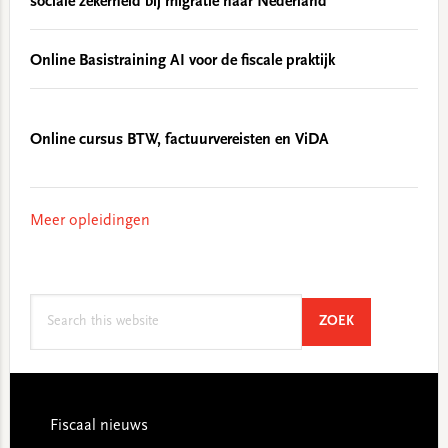
sociale zekerheid bij migratie naar Nederland
Online Basistraining AI voor de fiscale praktijk
Online cursus BTW, factuurvereisten en ViDA
Meer opleidingen
Search
SEARCH
ZOEK
this
website
Footer
Fiscaal nieuws