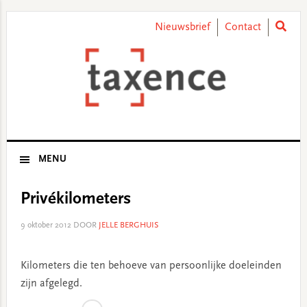
Skip
Skip
Skip
Skip
to
to
to
to
Nieuwsbrief
Contact
primary
main
primary
footer
navigation
content
sidebar
MENU
Privékilometers
9 oktober 2012
DOOR
JELLE BERGHUIS
Kilometers die ten behoeve van persoonlijke doeleinden
zijn afgelegd.