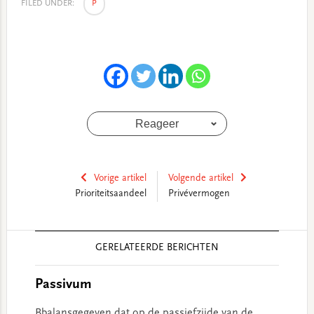
FILED UNDER:
P
Reageer
Vorige artikel
Volgende artikel
Prioriteitsaandeel
Privévermogen
Reader
GERELATEERDE BERICHTEN
Interactions
Passivum
Bbalansgegeven dat op de passiefzijde van de