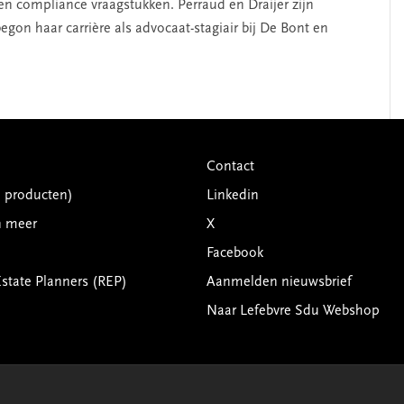
 en compliance vraagstukken. Perraud en Draijer zijn
gon haar carrière als advocaat-stagiair bij De Bont en
Contact
G producten)
Linkedin
n meer
X
Facebook
Estate Planners (REP)
Aanmelden nieuwsbrief
Naar Lefebvre Sdu Webshop