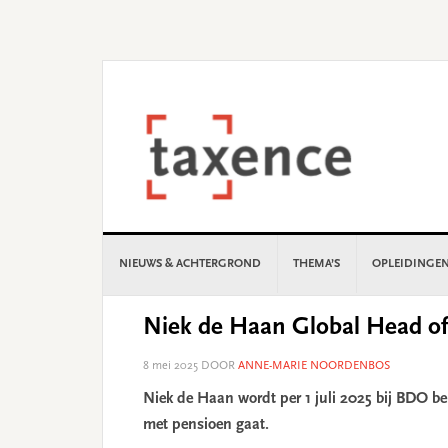
Skip
Skip
Skip
Skip
to
to
to
to
primary
main
primary
footer
navigation
content
sidebar
NIEUWS & ACHTERGROND
THEMA’S
OPLEIDINGE
Niek de Haan Global Head of
8 mei 2025
DOOR
ANNE-MARIE NOORDENBOS
Niek de Haan wordt per 1 juli 2025 bij BDO be
met pensioen gaat.