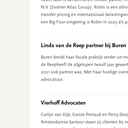
Robin Booi is benoemd als nieuwe partner in h
N.V. (Svalner Atlas Group). Robin is een allr
transfer pricing en internationaal belasting
een Big Four omgeving is Robin in 2025 als p
Linda van de Reep partner bij Buren
Buren breidt haar fiscale praktijk verder ui
de Reepheeft de afgelopen twaalf jaar gewerkt
2021 ook partner was. Met haar huidige overst
advocatuur.
Vierhoff Advocaten
Carlijn van Dijk, Carole Perraud en Percy Dr
Amsterdamse kantoor staan zij cliënten bij in