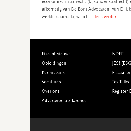
economisch strafrecht (bijzonder strafrecht)
afkomstig van De Bont Advocaten. Van Dijk be
werkte daarna bijna acht
... lees verder
Footer
Fiscaal nieuws
NDFR
Opleidingen
JES! (ES
Kennisbank
Fiscaal e
Vacatures
Tax Talks
Over ons
Register 
Adverteren op Taxence