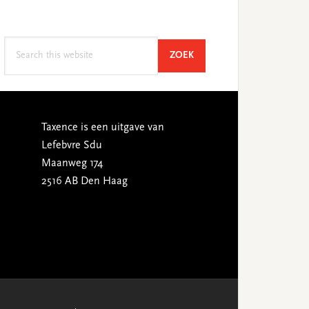
Search
SEARCH
ZOEK
this
website
Taxence is een uitgave van
Lefebvre Sdu
Maanweg 174
2516 AB Den Haag