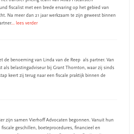
et transfer pricing team van Atlas Fiscalisten
ound fiscalist met een brede ervaring op het gebied van
recht. Na meer dan 21 jaar werkzaam te zijn geweest binnen
artner
... lees verder
t met de benoeming van Linda van de Reep als partner. Van
 als belastingadviseur bij Grant Thornton, waar zij sinds
ap keert zij terug naar een fiscale praktijk binnen de
aijer zijn samen Vierhoff Advocaten begonnen. Vanuit hun
 fiscale geschillen, boeteprocedures, financieel en