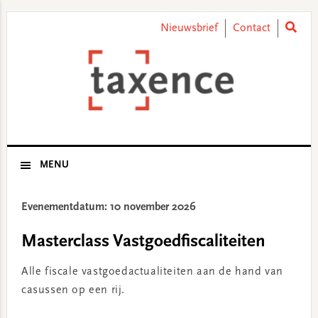
Skip
Skip
Skip
Skip
to
to
to
to
Nieuwsbrief
Contact
primary
main
primary
footer
navigation
content
sidebar
MENU
Evenementdatum: 10 november 2026
Masterclass Vastgoedfiscaliteiten
Alle fiscale vastgoedactualiteiten aan de hand van
casussen op een rij.