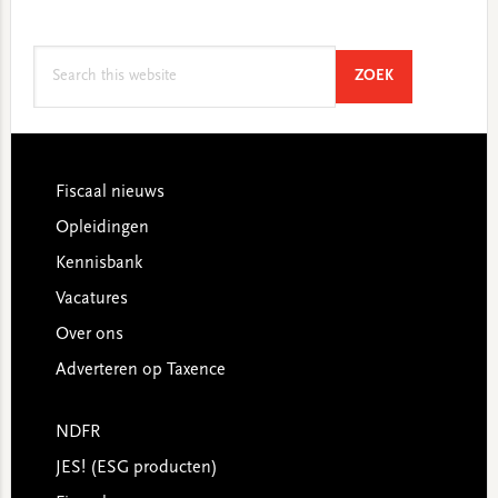
Search
SEARCH
ZOEK
this
website
Footer
Fiscaal nieuws
Opleidingen
Kennisbank
Vacatures
Over ons
Adverteren op Taxence
NDFR
JES! (ESG producten)