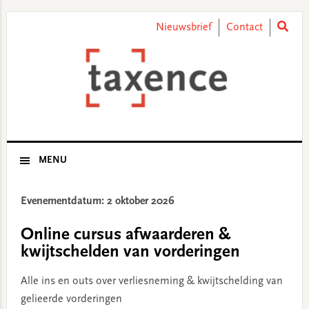
Skip
Skip
Skip
Skip
to
to
to
to
Nieuwsbrief
Contact
primary
main
primary
footer
navigation
content
sidebar
MENU
Evenementdatum: 2 oktober 2026
Online cursus afwaarderen &
kwijtschelden van vorderingen
Alle ins en outs over verliesneming & kwijtschelding van
gelieerde vorderingen