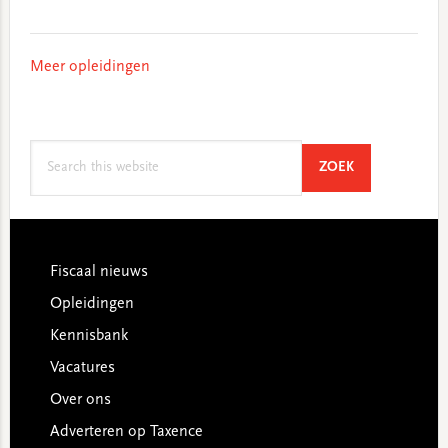
Meer opleidingen
Search
SEARCH
ZOEK
this
website
Footer
Fiscaal nieuws
Opleidingen
Kennisbank
Vacatures
Over ons
Adverteren op Taxence