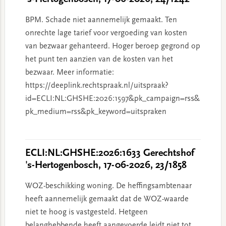
BPM. Schade niet aannemelijk gemaakt. Ten
onrechte lage tarief voor vergoeding van kosten
van bezwaar gehanteerd. Hoger beroep gegrond op
het punt ten aanzien van de kosten van het
bezwaar. Meer informatie:
https://deeplink.rechtspraak.nl/uitspraak?
id=ECLI:NL:GHSHE:2026:1597&pk_campaign=rss&
pk_medium=rss&pk_keyword=uitspraken
ECLI:NL:GHSHE:2026:1633 Gerechtshof
's-Hertogenbosch, 17-06-2026, 23/1858
WOZ-beschikking woning. De heffingsambtenaar
heeft aannemelijk gemaakt dat de WOZ-waarde
niet te hoog is vastgesteld. Hetgeen
belanghebbende heeft aangevoerde leidt niet tot