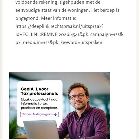
voldoende rekening is gehouden met de
eenvoudige staat van de woningen. Het beroep is
ongegrond. Meer informatie:
https://deeplink.rechtspraak.nl/uitspraak?
id=ECLI:NL:RBMNE:2026:4541&pk_campaign=rss&
pk_medium=rss&pk_keyword=uitspraken
Primary
Sidebar