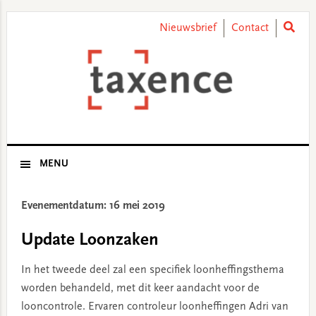
Skip
Skip
Skip
Skip
to
to
to
to
Nieuwsbrief
Contact
primary
main
primary
footer
navigation
content
sidebar
MENU
Evenementdatum: 16 mei 2019
Update Loonzaken
In het tweede deel zal een specifiek loonheffingsthema
worden behandeld, met dit keer aandacht voor de
looncontrole. Ervaren controleur loonheffingen Adri van