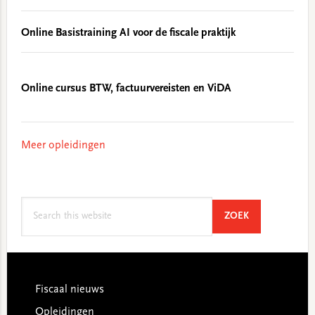
Online Basistraining AI voor de fiscale praktijk
Online cursus BTW, factuurvereisten en ViDA
Meer opleidingen
Search
SEARCH
ZOEK
this
website
Footer
Fiscaal nieuws
Opleidingen