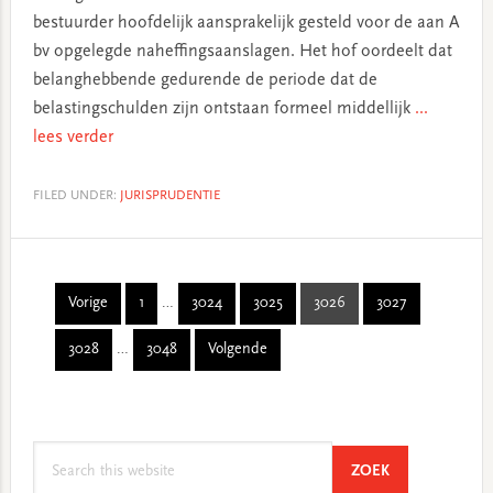
bestuurder hoofdelijk aansprakelijk gesteld voor de aan A
bv opgelegde naheffingsaanslagen. Het hof oordeelt dat
belanghebbende gedurende de periode dat de
belastingschulden zijn ontstaan formeel middellijk
...
lees verder
FILED UNDER:
JURISPRUDENTIE
Interim
Vorige
1
…
3024
3025
3026
3027
Page
Page
Page
Page
Page
pages
Interim
3028
…
3048
Volgende
omitted
Page
Page
pages
omitted
Primary
Search
Sidebar
SEARCH
ZOEK
this