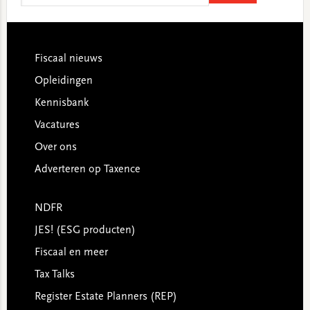
website
Footer
Fiscaal nieuws
Opleidingen
Kennisbank
Vacatures
Over ons
Adverteren op Taxence
NDFR
JES! (ESG producten)
Fiscaal en meer
Tax Talks
Register Estate Planners (REP)