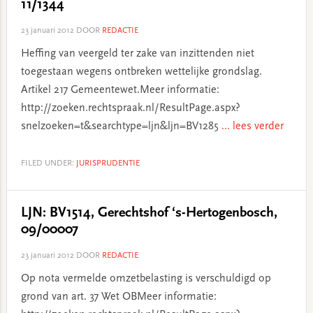
11/1344
23 januari 2012
DOOR
REDACTIE
Heffing van veergeld ter zake van inzittenden niet
toegestaan wegens ontbreken wettelijke grondslag.
Artikel 217 Gemeentewet.Meer informatie:
http://zoeken.rechtspraak.nl/ResultPage.aspx?
snelzoeken=t&searchtype=ljn&ljn=BV1285
... lees verder
FILED UNDER:
JURISPRUDENTIE
LJN: BV1514, Gerechtshof ‘s-Hertogenbosch,
09/00007
23 januari 2012
DOOR
REDACTIE
Op nota vermelde omzetbelasting is verschuldigd op
grond van art. 37 Wet OBMeer informatie: