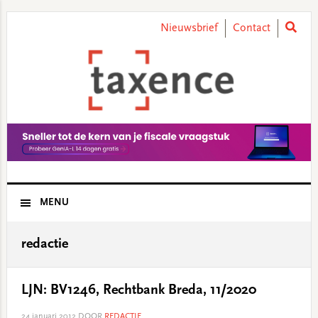
Skip
Skip
Skip
Skip
to
to
to
to
Nieuwsbrief
Contact
primary
main
primary
footer
navigation
content
sidebar
MENU
redactie
LJN: BV1246, Rechtbank Breda, 11/2020
24 januari 2012
DOOR
REDACTIE