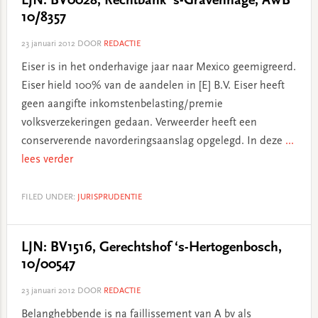
LJN: BV0028, Rechtbank ‘s-Gravenhage, AWB
10/8357
23 januari 2012
DOOR
REDACTIE
Eiser is in het onderhavige jaar naar Mexico geemigreerd.
Eiser hield 100% van de aandelen in [E] B.V. Eiser heeft
geen aangifte inkomstenbelasting/premie
volksverzekeringen gedaan. Verweerder heeft een
conserverende navorderingsaanslag opgelegd. In deze
...
lees verder
FILED UNDER:
JURISPRUDENTIE
LJN: BV1516, Gerechtshof ‘s-Hertogenbosch,
10/00547
23 januari 2012
DOOR
REDACTIE
Belanghebbende is na faillissement van A bv als