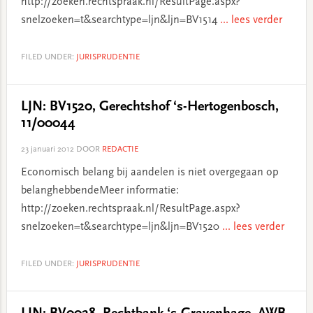
http://zoeken.rechtspraak.nl/ResultPage.aspx?
snelzoeken=t&searchtype=ljn&ljn=BV1514
... lees verder
FILED UNDER:
JURISPRUDENTIE
LJN: BV1520, Gerechtshof ‘s-Hertogenbosch,
11/00044
23 januari 2012
DOOR
REDACTIE
Economisch belang bij aandelen is niet overgegaan op
belanghebbendeMeer informatie:
http://zoeken.rechtspraak.nl/ResultPage.aspx?
snelzoeken=t&searchtype=ljn&ljn=BV1520
... lees verder
FILED UNDER:
JURISPRUDENTIE