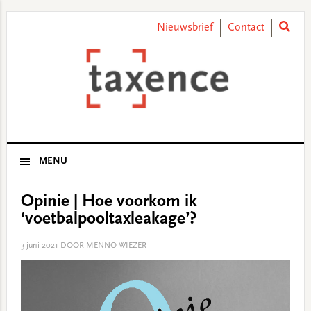
Skip
Skip
Skip
Skip
to
to
to
to
Nieuwsbrief
Contact
primary
main
primary
footer
navigation
content
sidebar
MENU
Opinie | Hoe voorkom ik
‘voetbalpooltaxleakage’?
3 juni 2021
DOOR MENNO WIEZER