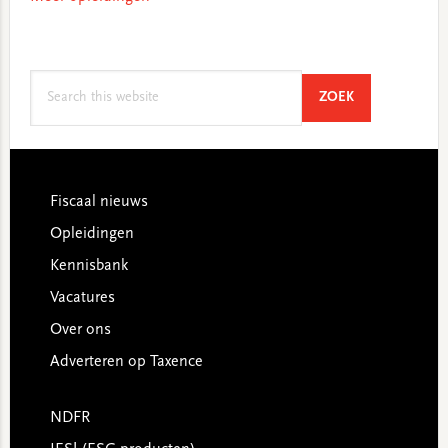
Search
SEARCH
ZOEK
this
website
Footer
Fiscaal nieuws
Opleidingen
Kennisbank
Vacatures
Over ons
Adverteren op Taxence
NDFR