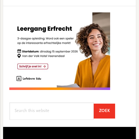
Primary
Sidebar
Search
SEARCH
ZOEK
this
website