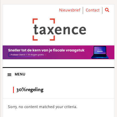
Skip
Skip
Skip
Skip
to
to
to
to
Nieuwsbrief
Contact
primary
main
primary
footer
navigation
content
sidebar
MENU
30%regeling
Sorry, no content matched your criteria.