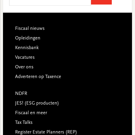
this
website
Footer
Fiscaal nieuws
Opleidingen
Kennisbank
Vacatures
Over ons
Adverteren op Taxence
NDFR
JES! (ESG producten)
Fiscaal en meer
Tax Talks
Register Estate Planners (REP)