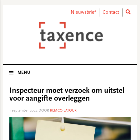
Skip
Skip
Skip
Skip
to
to
to
to
Nieuwsbrief
Contact
primary
main
primary
footer
navigation
content
sidebar
MENU
Inspecteur moet verzoek om uitstel
voor aangifte overleggen
1 september 2022
DOOR
REMCO LATOUR