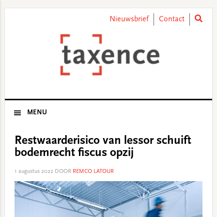
Skip
Skip
Skip
Skip
to
to
to
to
Nieuwsbrief
Contact
primary
main
primary
footer
navigation
content
sidebar
MENU
Restwaarderisico van lessor schuift
bodemrecht fiscus opzij
1 augustus 2022
DOOR
REMCO LATOUR