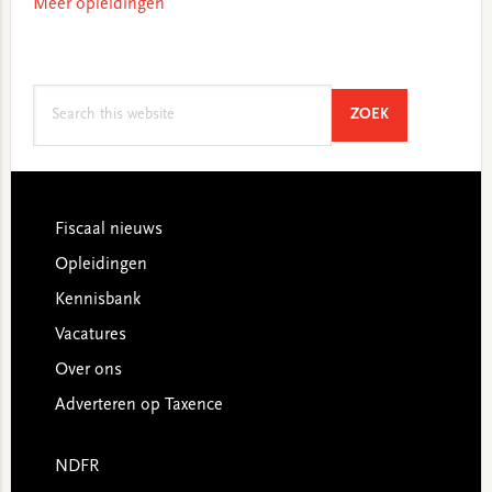
Meer opleidingen
Search
SEARCH
ZOEK
this
website
Footer
Fiscaal nieuws
Opleidingen
Kennisbank
Vacatures
Over ons
Adverteren op Taxence
NDFR