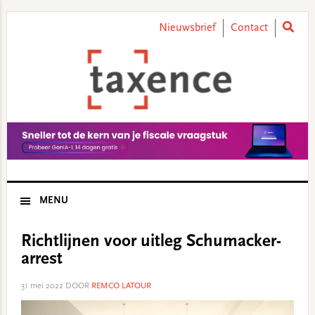
Skip
Skip
Skip
Skip
to
to
to
to
Nieuwsbrief
Contact
primary
main
primary
footer
navigation
content
sidebar
MENU
Richtlijnen voor uitleg Schumacker-
arrest
31 mei 2022
DOOR
REMCO LATOUR