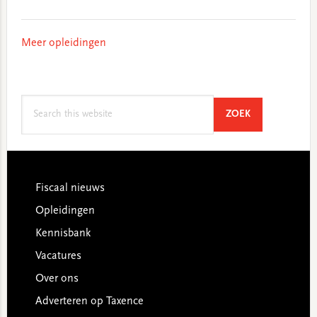
Meer opleidingen
Search
SEARCH
ZOEK
this
website
Footer
Fiscaal nieuws
Opleidingen
Kennisbank
Vacatures
Over ons
Adverteren op Taxence