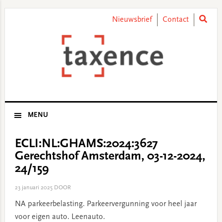
Skip
Skip
Skip
Skip
to
to
to
to
Nieuwsbrief
Contact
primary
main
primary
footer
navigation
content
sidebar
MENU
ECLI:NL:GHAMS:2024:3627
Gerechtshof Amsterdam, 03-12-2024,
24/159
23 januari 2025
DOOR
NA parkeerbelasting. Parkeervergunning voor heel jaar
voor eigen auto. Leenauto.