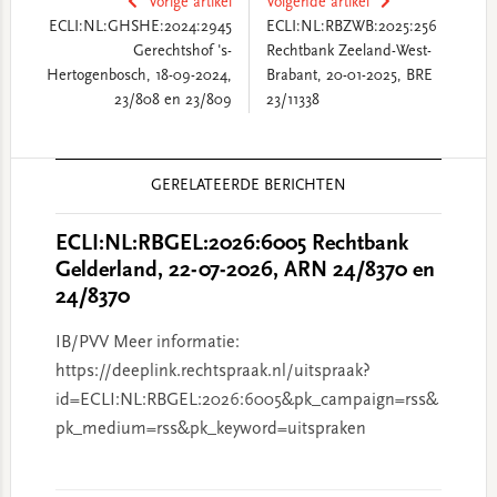
Vorige artikel
Volgende artikel
ECLI:NL:GHSHE:2024:2945
ECLI:NL:RBZWB:2025:256
Gerechtshof 's-
Rechtbank Zeeland-West-
Hertogenbosch, 18-09-2024,
Brabant, 20-01-2025, BRE
23/808 en 23/809
23/11338
Reader
GERELATEERDE BERICHTEN
Interactions
ECLI:NL:RBGEL:2026:6005 Rechtbank
Gelderland, 22-07-2026, ARN 24/8370 en
24/8370
IB/PVV Meer informatie:
https://deeplink.rechtspraak.nl/uitspraak?
id=ECLI:NL:RBGEL:2026:6005&pk_campaign=rss&
pk_medium=rss&pk_keyword=uitspraken