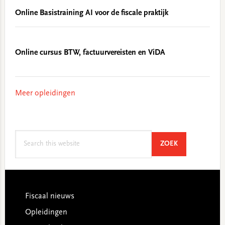
Online Basistraining AI voor de fiscale praktijk
Online cursus BTW, factuurvereisten en ViDA
Meer opleidingen
Search
SEARCH
ZOEK
this
website
Footer
Fiscaal nieuws
Opleidingen