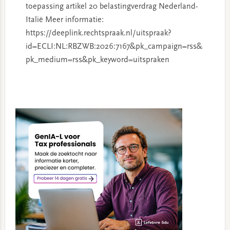
toepassing artikel 20 belastingverdrag Nederland-
Italië Meer informatie:
https://deeplink.rechtspraak.nl/uitspraak?
id=ECLI:NL:RBZWB:2026:7167&pk_campaign=rss&
pk_medium=rss&pk_keyword=uitspraken
Primary
Sidebar