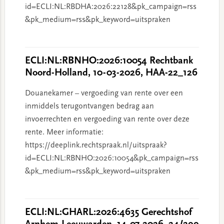
id=ECLI:NL:RBDHA:2026:22128&pk_campaign=rss
&pk_medium=rss&pk_keyword=uitspraken
ECLI:NL:RBNHO:2026:10054 Rechtbank
Noord-Holland, 10-03-2026, HAA-22_126
Douanekamer – vergoeding van rente over een
inmiddels terugontvangen bedrag aan
invoerrechten en vergoeding van rente over deze
rente. Meer informatie:
https://deeplink.rechtspraak.nl/uitspraak?
id=ECLI:NL:RBNHO:2026:10054&pk_campaign=rss
&pk_medium=rss&pk_keyword=uitspraken
ECLI:NL:GHARL:2026:4635 Gerechtshof