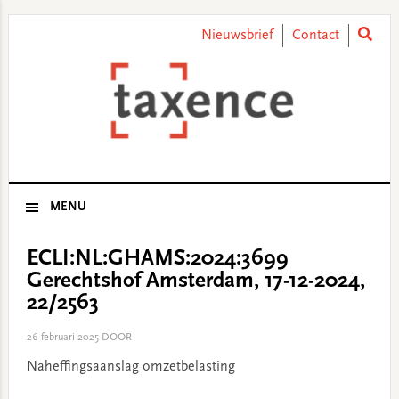
Skip
Skip
Skip
Skip
to
to
to
to
Nieuwsbrief
Contact
primary
main
primary
footer
navigation
content
sidebar
MENU
ECLI:NL:GHAMS:2024:3699
Gerechtshof Amsterdam, 17-12-2024,
22/2563
26 februari 2025
DOOR
Naheffingsaanslag omzetbelasting