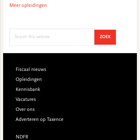
Meer opleidingen
Search
SEARCH
ZOEK
this
website
Footer
Fiscaal nieuws
Opleidingen
Kennisbank
Vacatures
Over ons
Adverteren op Taxence
NDFR