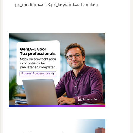
pk_medium=rss&pk_keyword=uitspraken
Primary
Sidebar