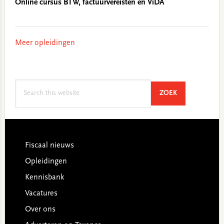
Online cursus BTW, factuurvereisten en ViDA
Meer opleidingen
Search
SEARCH
ZOEK
this
website
Footer
Fiscaal nieuws
Opleidingen
Kennisbank
Vacatures
Over ons