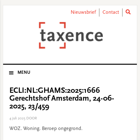
Skip
Skip
Skip
Skip
to
to
to
to
Nieuwsbrief
Contact
primary
main
primary
footer
navigation
content
sidebar
MENU
ECLI:NL:GHAMS:2025:1666
Gerechtshof Amsterdam, 24-06-
2025, 23/459
4 juli 2025
DOOR
WOZ. Woning. Beroep ongegrond.