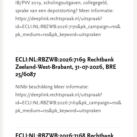
IB/PVV 2019, scholingsuitgaven, collegegeld,
sprake van een depotstorting? Meer informatie:
https://deeplink.rechtspraak.nl/uitspraak?
id=ECLI:NL:RBZWB:2026:7170&pk_campaign=rss&
pk_medium=rss&pk_keyword=uitspraken
ECLI:NL:RBZWB:2026:7169 Rechtbank
Zeeland-West-Brabant, 31-07-2026, BRE
25/6087
NiNbi beschikking Meer informatie:
https://deeplink.rechtspraak.nl/uitspraak?
id=ECLI:NL:RBZWB:2026:7169&pk_campaign=rss&
pk_medium=rss&pk_keyword=uitspraken
ECLI:NL:RBZWB:2026:7168 Rechtbank