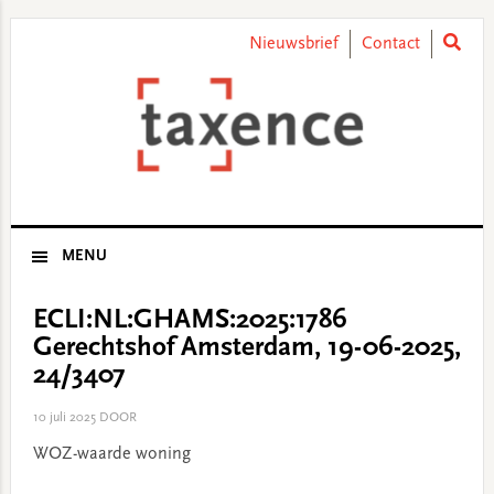
Skip
Skip
Skip
Skip
to
to
to
to
Nieuwsbrief
Contact
primary
main
primary
footer
navigation
content
sidebar
MENU
ECLI:NL:GHAMS:2025:1786
Gerechtshof Amsterdam, 19-06-2025,
24/3407
10 juli 2025
DOOR
WOZ-waarde woning