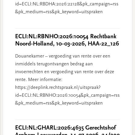
id=ECLI:NL:RBDHA:2026:22128&pk_campaign=rss
&pk_medium=rss&pk_keyword=uitspraken
ECLI:NL:RBNHO:2026:10054 Rechtbank
Noord-Holland, 10-03-2026, HAA-22_126
Douanekamer – vergoeding van rente over een
inmiddels terugontvangen bedrag aan
invoerrechten en vergoeding van rente over deze
rente. Meer informatie:
https://deeplink.rechtspraak.nl/uitspraak?
id=ECLI:NL:RBNHO:2026:10054&pk_campaign=rss
&pk_medium=rss&pk_keyword=uitspraken
ECLI:NL:GHARL:2026:4635 Gerechtshof