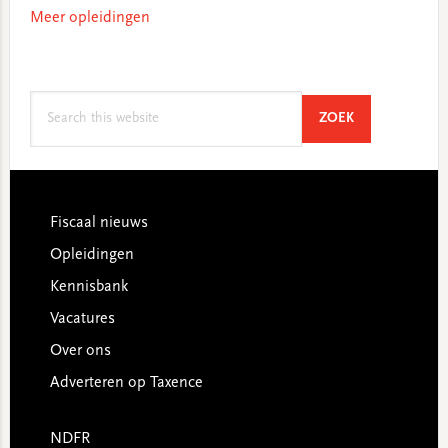
Meer opleidingen
Search
SEARCH
ZOEK
this
website
Footer
Fiscaal nieuws
Opleidingen
Kennisbank
Vacatures
Over ons
Adverteren op Taxence
NDFR