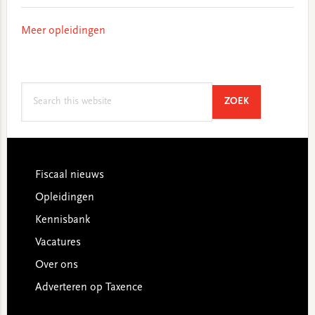
Meer opleidingen
Search
SEARCH
ZOEK
this
website
Footer
Fiscaal nieuws
Opleidingen
Kennisbank
Vacatures
Over ons
Adverteren op Taxence