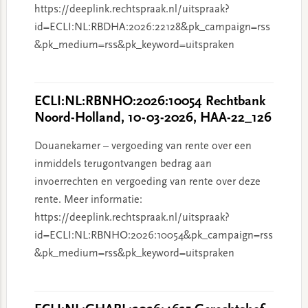
https://deeplink.rechtspraak.nl/uitspraak?
id=ECLI:NL:RBDHA:2026:22128&pk_campaign=rss
&pk_medium=rss&pk_keyword=uitspraken
ECLI:NL:RBNHO:2026:10054 Rechtbank
Noord-Holland, 10-03-2026, HAA-22_126
Douanekamer – vergoeding van rente over een
inmiddels terugontvangen bedrag aan
invoerrechten en vergoeding van rente over deze
rente. Meer informatie:
https://deeplink.rechtspraak.nl/uitspraak?
id=ECLI:NL:RBNHO:2026:10054&pk_campaign=rss
&pk_medium=rss&pk_keyword=uitspraken