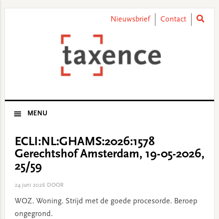
Skip
Skip
Skip
Skip
to
to
to
to
Nieuwsbrief
Contact
primary
main
primary
footer
navigation
content
sidebar
MENU
ECLI:NL:GHAMS:2026:1578
Gerechtshof Amsterdam, 19-05-2026,
25/59
24 juni 2026
DOOR
WOZ. Woning. Strijd met de goede procesorde. Beroep
ongegrond.