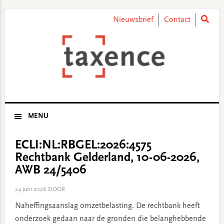
Skip
Skip
Skip
Skip
to
to
to
to
Nieuwsbrief
Contact
primary
main
primary
footer
navigation
content
sidebar
MENU
ECLI:NL:RBGEL:2026:4575
Rechtbank Gelderland, 10-06-2026,
AWB 24/5406
24 juni 2026
DOOR
Naheffingsaanslag omzetbelasting. De rechtbank heeft
onderzoek gedaan naar de gronden die belanghebbende