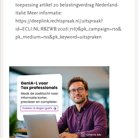
toepassing artikel 20 belastingverdrag Nederland-
Italië Meer informatie:
https://deeplink.rechtspraak.nl/uitspraak?
id=ECLI:NL:RBZWB:2026:7167&pk_campaign=rss&
pk_medium=rss&pk_keyword=uitspraken
Primary
Sidebar