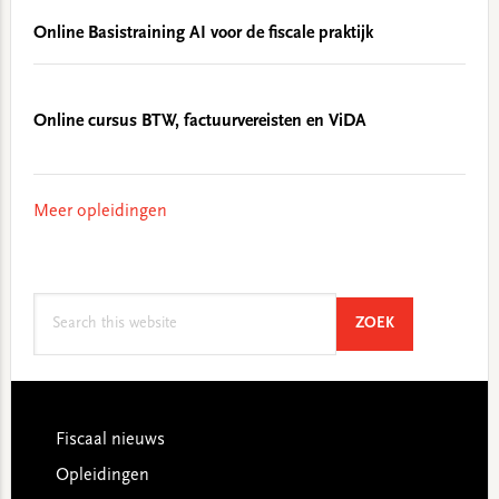
Online Basistraining AI voor de fiscale praktijk
Online cursus BTW, factuurvereisten en ViDA
Meer opleidingen
Search
SEARCH
ZOEK
this
website
Footer
Fiscaal nieuws
Opleidingen