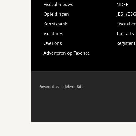
Footer
Fiscaal nieuws
NDFR
Opleidingen
JES! (ES
Kennisbank
Fiscaal e
Vacatures
Tax Talks
Over ons
Register 
Adverteren op Taxence
Powered by Lefebvre Sdu