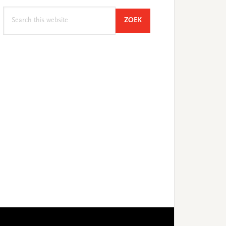
Search
SEARCH
ZOEK
this
website