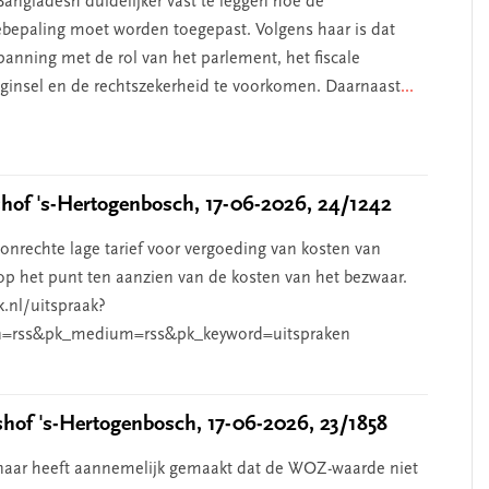
angladesh duidelijker vast te leggen hoe de
iebepaling moet worden toegepast. Volgens haar is dat
anning met de rol van het parlement, het fiscale
beginsel en de rechtszekerheid te voorkomen. Daarnaast
...
of 's-Hertogenbosch, 17-06-2026, 24/1242
nrechte lage tarief voor vergoeding van kosten van
p het punt ten aanzien van de kosten van het bezwaar.
k.nl/uitspraak?
=rss&pk_medium=rss&pk_keyword=uitspraken
of 's-Hertogenbosch, 17-06-2026, 23/1858
aar heeft aannemelijk gemaakt dat de WOZ-waarde niet