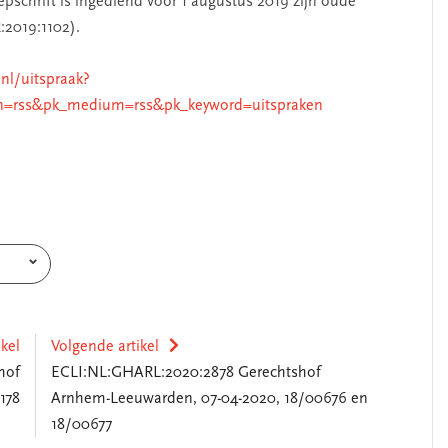
pschrift is ingediend vóór 1 augustus 2019 zijn oude
:2019:1102).
.nl/uitspraak?
n=rss&pk_medium=rss&pk_keyword=uitspraken
ikel
Volgende artikel
hof
ECLI:NL:GHARL:2020:2878 Gerechtshof
178
Arnhem-Leeuwarden, 07-04-2020, 18/00676 en
18/00677