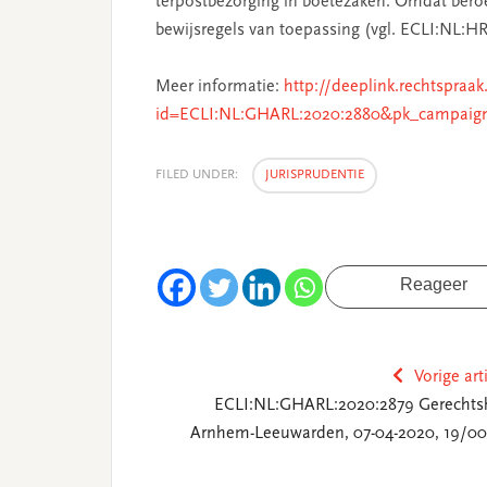
terpostbezorging in boetezaken. Omdat beroe
bewijsregels van toepassing (vgl. ECLI:NL:HR
Meer informatie:
http://deeplink.rechtspraak
id=ECLI:NL:GHARL:2020:2880&pk_campaig
FILED UNDER:
JURISPRUDENTIE
Reageer
Vorige art
ECLI:NL:GHARL:2020:2879 Gerechts
Arnhem-Leeuwarden, 07-04-2020, 19/00