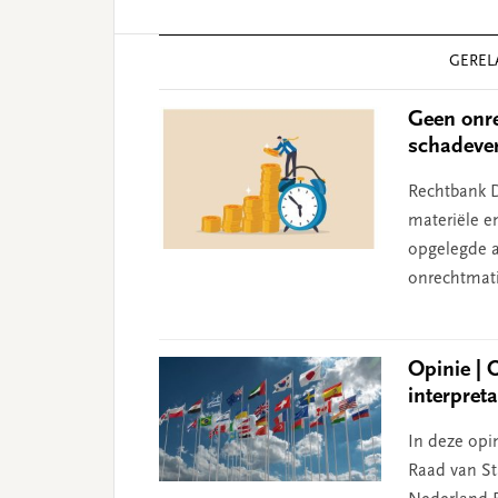
Reader
GEREL
Interactions
Geen onre
schadeve
Rechtbank D
materiële e
opgelegde aa
onrechtmati
Opinie | 
interpret
In deze opin
Raad van Sta