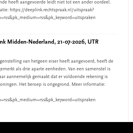
de heeft aangevoerde leidt niet tot een ander oordeel.
ie: https://deeplink.rechtspraak.nl/uitspraak?
n=rss&pk_medium=rss&pk_keyword=uitspraken
k Midden-Nederland, 21-07-2026, UTR
nstelling van hetgeen eiser heeft aangevoerd, heeft de
emerkt als drie aparte eenheden. Van een samenstel is
aar aannemelijk gemaakt dat er voldoende rekening is
ningen. Het beroep is ongegrond. Meer informatie:
n=rss&pk_medium=rss&pk_keyword=uitspraken