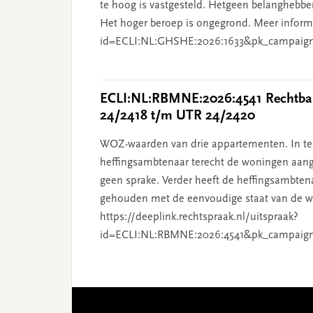
te hoog is vastgesteld. Hetgeen belanghebben
Het hoger beroep is ongegrond. Meer informat
id=ECLI:NL:GHSHE:2026:1633&pk_campaig
ECLI:NL:RBMNE:2026:4541 Rechtban
24/2418 t/m UTR 24/2420
WOZ-waarden van drie appartementen. In tege
heffingsambtenaar terecht de woningen aang
geen sprake. Verder heeft de heffingsambten
gehouden met de eenvoudige staat van de wo
https://deeplink.rechtspraak.nl/uitspraak?
id=ECLI:NL:RBMNE:2026:4541&pk_campaig