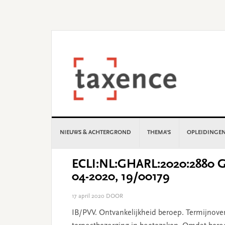
Skip
Skip
Skip
Skip
to
to
to
to
primary
main
primary
footer
navigation
content
sidebar
NIEUWS & ACHTERGROND
THEMA’S
OPLEIDINGE
ECLI:NL:GHARL:2020:2880 G
04-2020, 19/00179
17 april 2020
DOOR
IB/PVV. Ontvankelijkheid beroep. Termijnover