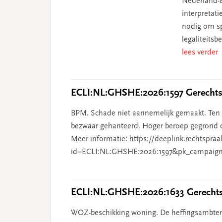
Nederland-B
interpretat
nodig om sp
legaliteits
lees verder
ECLI:NL:GHSHE:2026:1597 Gerechtsh
BPM. Schade niet aannemelijk gemaakt. Ten o
bezwaar gehanteerd. Hoger beroep gegrond o
Meer informatie: https://deeplink.rechtspraa
id=ECLI:NL:GHSHE:2026:1597&pk_campaign
ECLI:NL:GHSHE:2026:1633 Gerechtsh
WOZ-beschikking woning. De heffingsambten