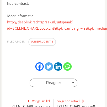
huurcontract.
Meer informatie:
http://deeplink.rechtspraak.nl/uitspraak?
id=ECLI:NL:GHARL:2020:2981&pk_campaign=rss&pk_medium
FILED UNDER:
JURISPRUDENTIE
Reageer
Vorige artikel
Volgende artikel
ECLI:NL:GHARL:2020:2994
ECLI:NL:GHARL:2020:2982