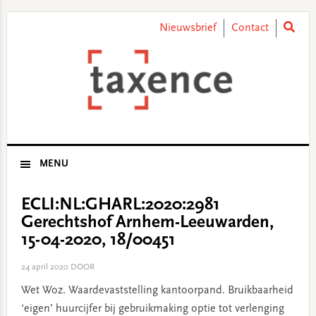
Skip
Skip
Skip
Skip
to
to
to
to
Nieuwsbrief
Contact
primary
main
primary
footer
navigation
content
sidebar
MENU
ECLI:NL:GHARL:2020:2981
Gerechtshof Arnhem-Leeuwarden,
15-04-2020, 18/00451
24 april 2020
DOOR
Wet Woz. Waardevaststelling kantoorpand. Bruikbaarheid
‘eigen’ huurcijfer bij gebruikmaking optie tot verlenging