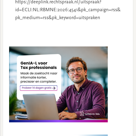
https://deeplink.rechtspraak.nl/uitspraak?
id=ECLI:NL:RBMNE:2026:4541&pk_campaign=rss&
pk_medium=rss&pk_keyword=uitspraken
Primary
Sidebar