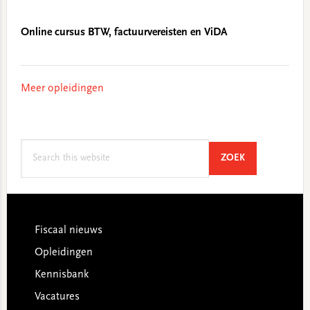
Online cursus BTW, factuurvereisten en ViDA
Meer opleidingen
Search
SEARCH
ZOEK
this
website
Footer
Fiscaal nieuws
Opleidingen
Kennisbank
Vacatures