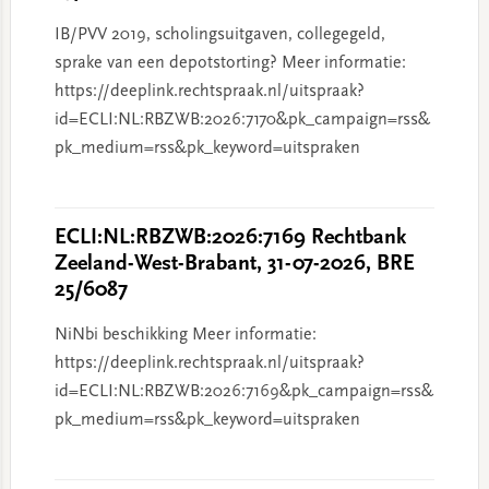
IB/PVV 2019, scholingsuitgaven, collegegeld,
sprake van een depotstorting? Meer informatie:
https://deeplink.rechtspraak.nl/uitspraak?
id=ECLI:NL:RBZWB:2026:7170&pk_campaign=rss&
pk_medium=rss&pk_keyword=uitspraken
ECLI:NL:RBZWB:2026:7169 Rechtbank
Zeeland-West-Brabant, 31-07-2026, BRE
25/6087
NiNbi beschikking Meer informatie:
https://deeplink.rechtspraak.nl/uitspraak?
id=ECLI:NL:RBZWB:2026:7169&pk_campaign=rss&
pk_medium=rss&pk_keyword=uitspraken