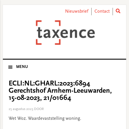
Skip
Skip
Skip
Skip
to
to
to
to
Nieuwsbrief
Contact
primary
main
primary
footer
navigation
content
sidebar
MENU
ECLI:NL:GHARL:2023:6894
Gerechtshof Arnhem-Leeuwarden,
15-08-2023, 21/01664
25 augustus 2023
DOOR
Wet Woz. Waardevaststelling woning.