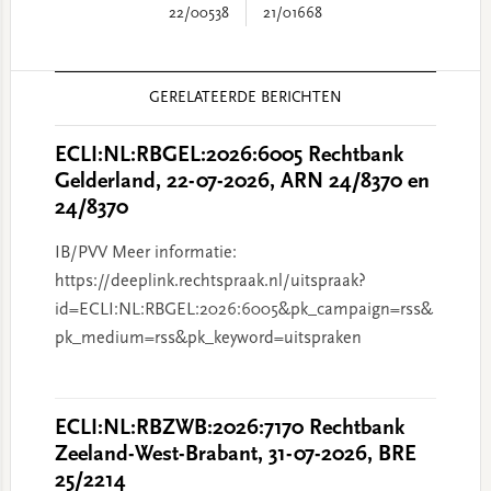
22/00538
21/01668
Reader
GERELATEERDE BERICHTEN
Interactions
ECLI:NL:RBGEL:2026:6005 Rechtbank
Gelderland, 22-07-2026, ARN 24/8370 en
24/8370
IB/PVV Meer informatie:
https://deeplink.rechtspraak.nl/uitspraak?
id=ECLI:NL:RBGEL:2026:6005&pk_campaign=rss&
pk_medium=rss&pk_keyword=uitspraken
ECLI:NL:RBZWB:2026:7170 Rechtbank
Zeeland-West-Brabant, 31-07-2026, BRE
25/2214