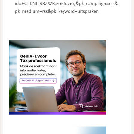
id=ECLI:NL:RBZWB:2026:7167&pk_campaign=rss&
pk_medium=rss&pk_keyword=uitspraken
Primary
Sidebar