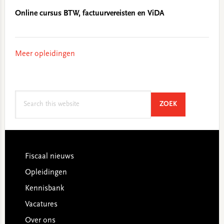
Online cursus BTW, factuurvereisten en ViDA
Meer opleidingen
Search
SEARCH
ZOEK
this
website
Footer
Fiscaal nieuws
Opleidingen
Kennisbank
Vacatures
Over ons