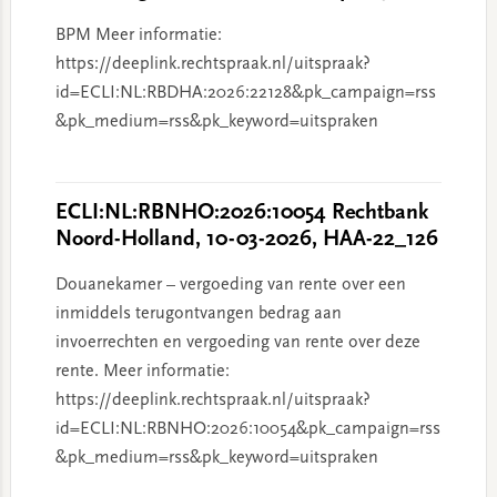
BPM Meer informatie:
https://deeplink.rechtspraak.nl/uitspraak?
id=ECLI:NL:RBDHA:2026:22128&pk_campaign=rss
&pk_medium=rss&pk_keyword=uitspraken
ECLI:NL:RBNHO:2026:10054 Rechtbank
Noord-Holland, 10-03-2026, HAA-22_126
Douanekamer – vergoeding van rente over een
inmiddels terugontvangen bedrag aan
invoerrechten en vergoeding van rente over deze
rente. Meer informatie:
https://deeplink.rechtspraak.nl/uitspraak?
id=ECLI:NL:RBNHO:2026:10054&pk_campaign=rss
&pk_medium=rss&pk_keyword=uitspraken