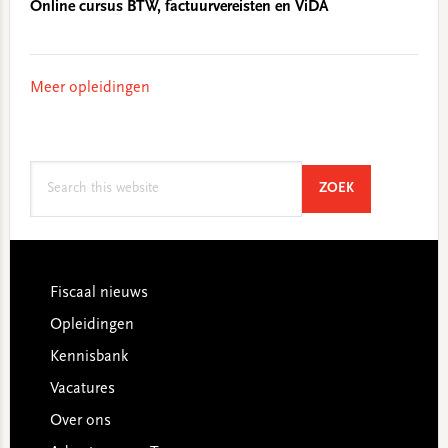
Online cursus BTW, factuurvereisten en ViDA
Meer opleidingen
Search
SEARCH
ZOEK
this
website
Footer
Fiscaal nieuws
Opleidingen
Kennisbank
Vacatures
Over ons