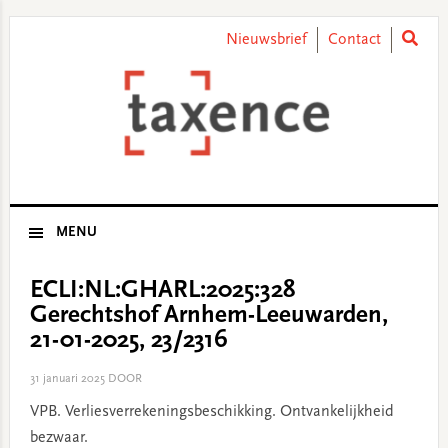
Skip
Skip
Skip
Skip
to
to
to
to
Nieuwsbrief
Contact
primary
main
primary
footer
navigation
content
sidebar
MENU
ECLI:NL:GHARL:2025:328
Gerechtshof Arnhem-Leeuwarden,
21-01-2025, 23/2316
31 januari 2025
DOOR
VPB. Verliesverrekeningsbeschikking. Ontvankelijkheid
bezwaar.