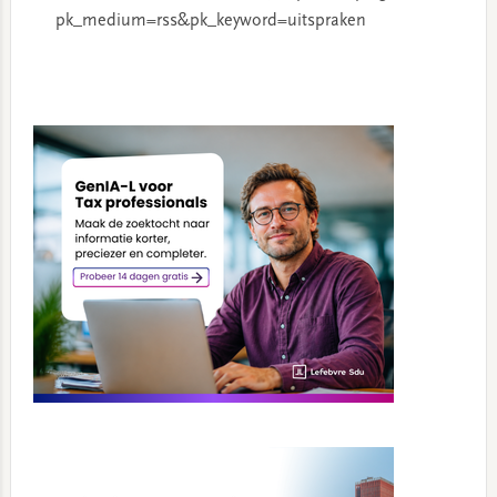
pk_medium=rss&pk_keyword=uitspraken
Primary
Sidebar