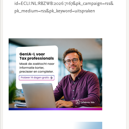
id=ECLI:NL:RBZWB:2026:7167&pk_campaign=rss&
pk_medium=rss&pk_keyword=uitspraken
Primary
Sidebar