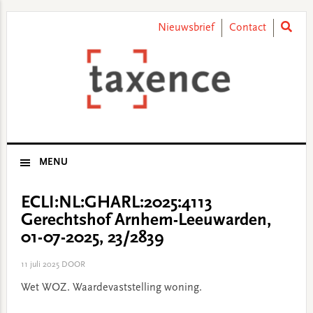
Skip
Skip
Skip
Skip
to
to
to
to
Nieuwsbrief
Contact
primary
main
primary
footer
navigation
content
sidebar
MENU
ECLI:NL:GHARL:2025:4113
Gerechtshof Arnhem-Leeuwarden,
01-07-2025, 23/2839
11 juli 2025
DOOR
Wet WOZ. Waardevaststelling woning.