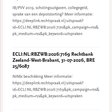
IB/PVV 2019, scholingsuitgaven, collegegeld,
sprake van een depotstorting? Meer informatie:
https://deeplink.rechtspraak.nl/uitspraak?
id=ECLI:NL:RBZWB:2026:7170&pk_campaign=rss&
pk_medium=rss&pk_keyword=uitspraken
ECLI:NL:RBZWB:2026:7169 Rechtbank
Zeeland-West-Brabant, 31-07-2026, BRE
25/6087
NiNbi beschikking Meer informatie:
https://deeplink.rechtspraak.nl/uitspraak?
id=ECLI:NL:RBZWB:2026:7169&pk_campaign=rss&
pk_medium=rss&pk_keyword=uitspraken