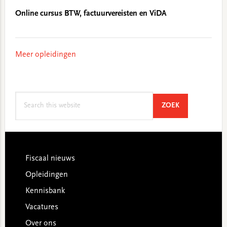
Online cursus BTW, factuurvereisten en ViDA
Meer opleidingen
Search
SEARCH
ZOEK
this
website
Footer
Fiscaal nieuws
Opleidingen
Kennisbank
Vacatures
Over ons