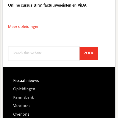
Online cursus BTW, factuurvereisten en ViDA
Meer opleidingen
Search
SEARCH
ZOEK
this
website
Footer
Fiscaal nieuws
Opleidingen
Kennisbank
Vacatures
Over ons