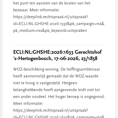
het punt ten aanzien van de kosten van het
bezwaar. Meer informatie:
https://deeplink.rechtspraak.nl/uitspraak?
id=ECLI:NL:GHSHE:2026:1597&pk_campaign=rss&
pk_medium=rss&pk_keyword=uitspraken
ECLI:NL:GHSHE:2026:1633 Gerechtshof
's-Hertogenbosch, 17-06-2026, 23/1858
WOZ-beschikking woning. De heffingsambtenaar
heeft aannemelijk gemaakt dat de WOZ-waarde
niet te hoog is vastgesteld. Hetgeen
belanghebbende heeft aangevoerde leidt niet tot
een ander oordeel. Het hoger beroep is ongegrond.
Meer informatie:
https://deeplink.rechtspraak.nl/uitspraak?
id=ECLI:NL:GHSHE:2026:1633&pk_campaign=rss&