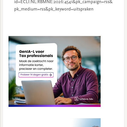
id=ECLI:NL:RBMNE:2026:4541&pk_campaign=rss&
pk_medium=rss&pk_keyword=uitspraken
Primary
Sidebar