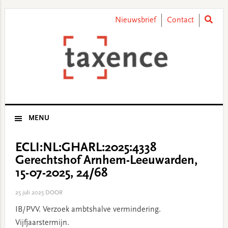
Skip
Skip
Skip
Skip
to
to
to
to
Nieuwsbrief
Contact
primary
main
primary
footer
navigation
content
sidebar
MENU
ECLI:NL:GHARL:2025:4338
Gerechtshof Arnhem-Leeuwarden,
15-07-2025, 24/68
25 juli 2025
DOOR
IB/PVV. Verzoek ambtshalve vermindering.
Vijfjaarstermijn.