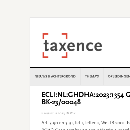
Skip
Skip
Skip
Skip
to
to
to
to
primary
main
primary
footer
navigation
content
sidebar
NIEUWS & ACHTERGROND
THEMA’S
OPLEIDINGE
ECLI:NL:GHDHA:2023:1354 Ge
BK-23/00048
8 augustus 2023
DOOR
Art. 3.90 en 3.91, lid 1, letter a, Wet IB 200