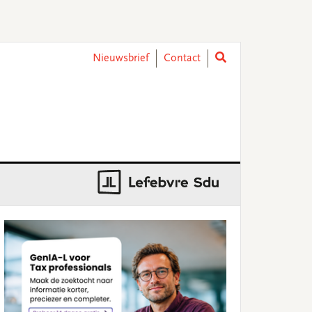
Nieuwsbrief
Contact
rimary
idebar