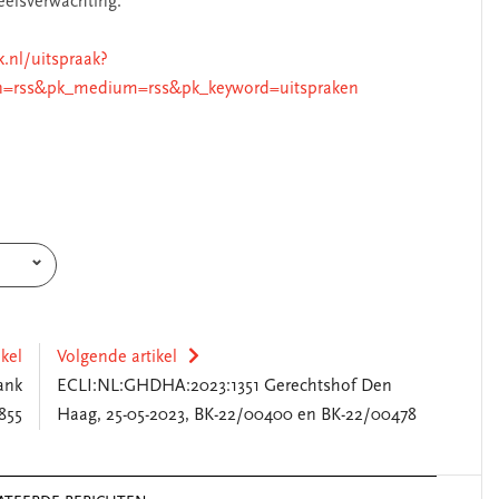
eelsverwachting.
k.nl/uitspraak?
n=rss&pk_medium=rss&pk_keyword=uitspraken
ikel
Volgende artikel
ank
ECLI:NL:GHDHA:2023:1351 Gerechtshof Den
855
Haag, 25-05-2023, BK-22/00400 en BK-22/00478