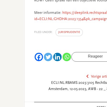
ROW? Geen sprake van een objectieve voord
Meer informatie:
https://deeplink.rechtspraa
id=ECLI:NL:GHDHA:2023:1354&pk_campaig
FILED UNDER:
JURISPRUDENTIE
Reageer
Vorige art
ECLI:NL:RBAMS:2023:3105 Rechtb
Amsterdam, 12-05-2023, AWB - 22 _ 
Reader