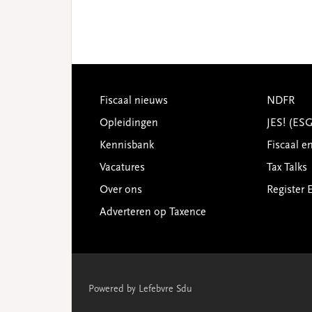
Footer
Fiscaal nieuws
NDFR
Opleidingen
JES! (ES
Kennisbank
Fiscaal e
Vacatures
Tax Talks
Over ons
Register 
Adverteren op Taxence
Powered by Lefebvre Sdu