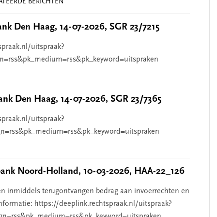
ATEERDE BERICHTEN
nk Den Haag, 14-07-2026, SGR 23/7215
spraak.nl/uitspraak?
n=rss&pk_medium=rss&pk_keyword=uitspraken
nk Den Haag, 14-07-2026, SGR 23/7365
spraak.nl/uitspraak?
n=rss&pk_medium=rss&pk_keyword=uitspraken
nk Noord-Holland, 10-03-2026, HAA-22_126
n inmiddels terugontvangen bedrag aan invoerrechten en
nformatie: https://deeplink.rechtspraak.nl/uitspraak?
gn=rss&pk_medium=rss&pk_keyword=uitspraken