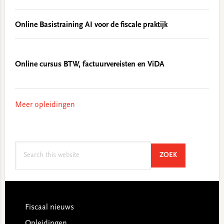
Online Basistraining AI voor de fiscale praktijk
Online cursus BTW, factuurvereisten en ViDA
Meer opleidingen
Search
SEARCH
ZOEK
this
website
Footer
Fiscaal nieuws
Opleidingen