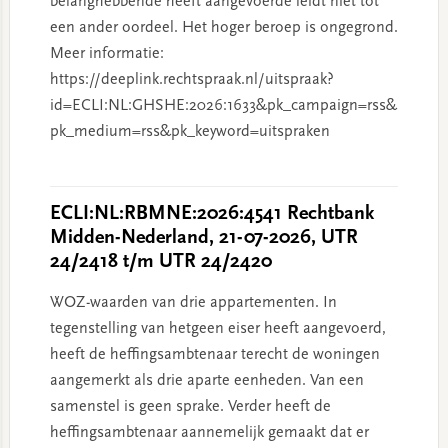
belanghebbende heeft aangevoerde leidt niet tot
een ander oordeel. Het hoger beroep is ongegrond.
Meer informatie:
https://deeplink.rechtspraak.nl/uitspraak?
id=ECLI:NL:GHSHE:2026:1633&pk_campaign=rss&
pk_medium=rss&pk_keyword=uitspraken
ECLI:NL:RBMNE:2026:4541 Rechtbank
Midden-Nederland, 21-07-2026, UTR
24/2418 t/m UTR 24/2420
WOZ-waarden van drie appartementen. In
tegenstelling van hetgeen eiser heeft aangevoerd,
heeft de heffingsambtenaar terecht de woningen
aangemerkt als drie aparte eenheden. Van een
samenstel is geen sprake. Verder heeft de
heffingsambtenaar aannemelijk gemaakt dat er