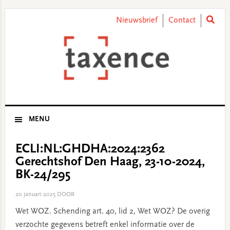
Skip
Skip
Skip
Skip
to
to
to
to
Nieuwsbrief
Contact
primary
main
primary
footer
navigation
content
sidebar
MENU
ECLI:NL:GHDHA:2024:2362
Gerechtshof Den Haag, 23-10-2024,
BK-24/295
20 januari 2025
DOOR
Wet WOZ. Schending art. 40, lid 2, Wet WOZ? De overig
verzochte gegevens betreft enkel informatie over de