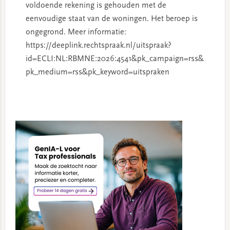
voldoende rekening is gehouden met de
eenvoudige staat van de woningen. Het beroep is
ongegrond. Meer informatie:
https://deeplink.rechtspraak.nl/uitspraak?
id=ECLI:NL:RBMNE:2026:4541&pk_campaign=rss&
pk_medium=rss&pk_keyword=uitspraken
Primary
Sidebar