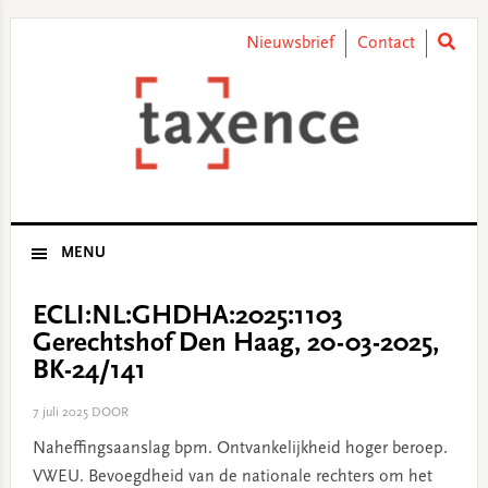
Skip
Skip
Skip
Skip
to
to
to
to
Nieuwsbrief
Contact
primary
main
primary
footer
navigation
content
sidebar
MENU
ECLI:NL:GHDHA:2025:1103
Gerechtshof Den Haag, 20-03-2025,
BK-24/141
7 juli 2025
DOOR
Naheffingsaanslag bpm. Ontvankelijkheid hoger beroep.
VWEU. Bevoegdheid van de nationale rechters om het