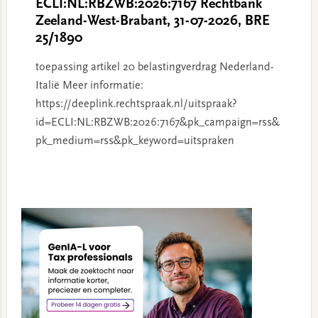
ECLI:NL:RBZWB:2026:7167 Rechtbank
Zeeland-West-Brabant, 31-07-2026, BRE
25/1890
toepassing artikel 20 belastingverdrag Nederland-
Italië Meer informatie:
https://deeplink.rechtspraak.nl/uitspraak?
id=ECLI:NL:RBZWB:2026:7167&pk_campaign=rss&
pk_medium=rss&pk_keyword=uitspraken
Primary
Sidebar