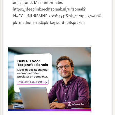
ongegrond. Meer informatie:
https://deeplink.rechtspraak.nl/uitspraak?
id=ECLI:NL:RBMNE:2026:4541&pk_campaign=rss&
pk_medium=rss&pk_keyword=uitspraken
Primary
Sidebar