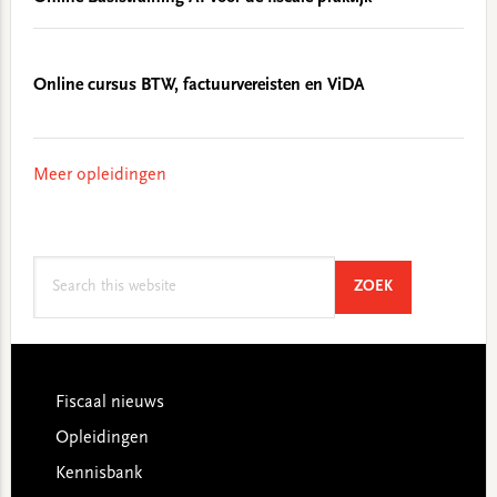
Online cursus BTW, factuurvereisten en ViDA
Meer opleidingen
Search
SEARCH
ZOEK
this
website
Footer
Fiscaal nieuws
Opleidingen
Kennisbank