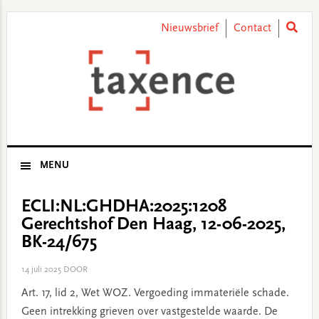
Skip
Skip
Skip
Skip
to
to
to
to
Nieuwsbrief
Contact
primary
main
primary
footer
navigation
content
sidebar
MENU
ECLI:NL:GHDHA:2025:1208
Gerechtshof Den Haag, 12-06-2025,
BK-24/675
14 juli 2025
DOOR
Art. 17, lid 2, Wet WOZ. Vergoeding immateriële schade.
Geen intrekking grieven over vastgestelde waarde. De