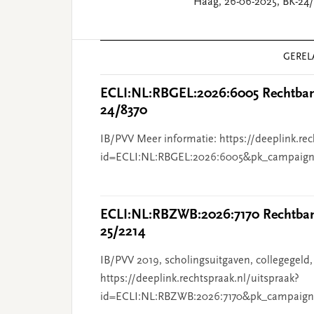
Haag, 26-06-2025, BK-24/
Reader
GEREL
Interactions
ECLI:NL:RBGEL:2026:6005 Rechtbank
24/8370
IB/PVV Meer informatie: https://deeplink.rec
id=ECLI:NL:RBGEL:2026:6005&pk_campaign
ECLI:NL:RBZWB:2026:7170 Rechtbank
25/2214
IB/PVV 2019, scholingsuitgaven, collegegeld,
https://deeplink.rechtspraak.nl/uitspraak?
id=ECLI:NL:RBZWB:2026:7170&pk_campaign