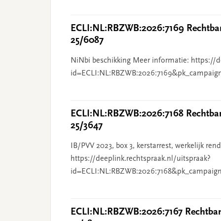
ECLI:NL:RBZWB:2026:7169 Rechtban
25/6087
NiNbi beschikking Meer informatie: https://d
id=ECLI:NL:RBZWB:2026:7169&pk_campaig
ECLI:NL:RBZWB:2026:7168 Rechtbank
25/3647
IB/PVV 2023, box 3, kerstarrest, werkelijk re
https://deeplink.rechtspraak.nl/uitspraak?
id=ECLI:NL:RBZWB:2026:7168&pk_campaign
ECLI:NL:RBZWB:2026:7167 Rechtbank