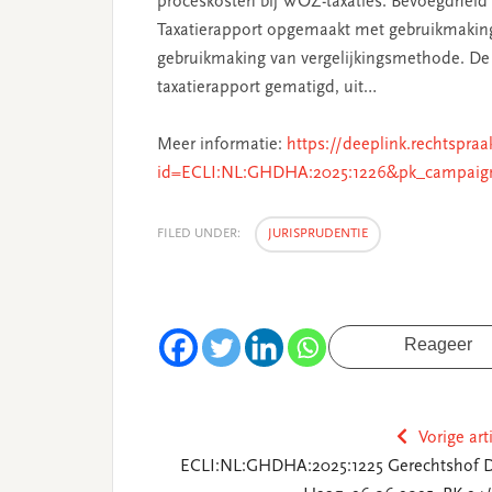
proceskosten bij WOZ-taxaties. Bevoegdhei
Taxatierapport opgemaakt met gebruikmakin
gebruikmaking van vergelijkingsmethode. De 
taxatierapport gematigd, uit…
Meer informatie:
https://deeplink.rechtspraa
id=ECLI:NL:GHDHA:2025:1226&pk_campaig
FILED UNDER:
JURISPRUDENTIE
Reageer
Vorige art
ECLI:NL:GHDHA:2025:1225 Gerechtshof 