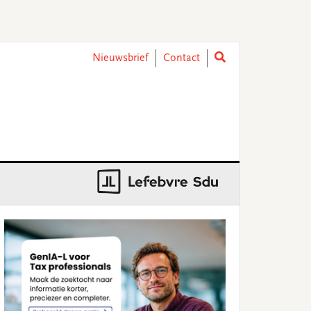
Nieuwsbrief
Contact
rimary
idebar