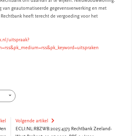
d Rechtbank om daarvan af te wijken. Nieuwbouwwoning.
g van geautomatiseerde gegevensverwerking en met
Rechtbank heeft terecht de vergoeding voor het
k.nl/uitspraak?
n=rss&pk_medium=rss&pk_keyword=uitspraken
ikel
Volgende artikel
Den
ECLI:NL:RBZWB:2025:4373 Rechtbank Zeeland-