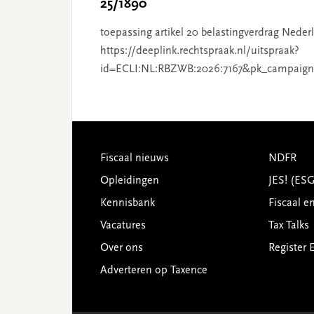
25/1890
toepassing artikel 20 belastingverdrag Nederl
https://deeplink.rechtspraak.nl/uitspraak?
id=ECLI:NL:RBZWB:2026:7167&pk_campaign
Footer
Fiscaal nieuws
NDFR
Opleidingen
JES! (ES
Kennisbank
Fiscaal e
Vacatures
Tax Talks
Over ons
Register 
Adverteren op Taxence