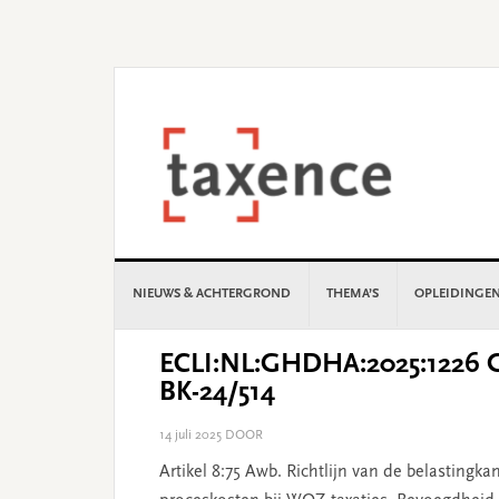
Skip
Skip
Skip
Skip
to
to
to
to
primary
main
primary
footer
navigation
content
sidebar
NIEUWS & ACHTERGROND
THEMA’S
OPLEIDINGE
ECLI:NL:GHDHA:2025:1226 Ge
BK-24/514
14 juli 2025
DOOR
Artikel 8:75 Awb. Richtlijn van de belasting