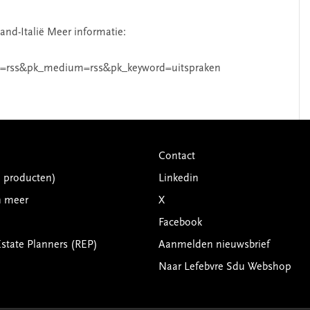
and-Italië Meer informatie:
=rss&pk_medium=rss&pk_keyword=uitspraken
Contact
G producten)
Linkedin
n meer
X
Facebook
Estate Planners (REP)
Aanmelden nieuwsbrief
Naar Lefebvre Sdu Webshop