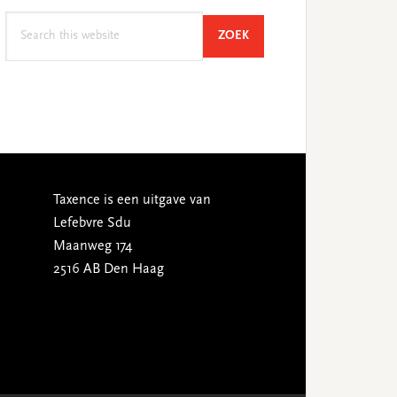
Search
SEARCH
ZOEK
this
website
Taxence is een uitgave van
Lefebvre Sdu
Maanweg 174
2516 AB Den Haag