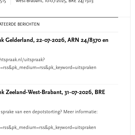
515
West-Brabant, 10-07-2025, BRE 24/1503
ATEERDE BERICHTEN
 Gelderland, 22-07-2026, ARN 24/8370 en
htspraak.nl/uitspraak?
=rss&pk_medium=rss&pk_keyword=uitspraken
 Zeeland-West-Brabant, 31-07-2026, BRE
 sprake van een depotstorting? Meer informatie:
=rss&pk_medium=rss&pk_keyword=uitspraken