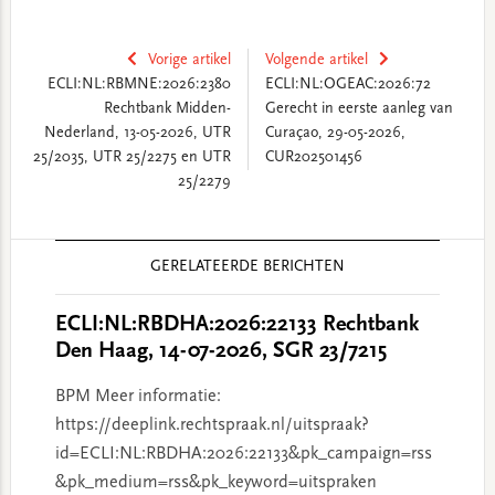
Vorige artikel
Volgende artikel
ECLI:NL:RBMNE:2026:2380
ECLI:NL:OGEAC:2026:72
Rechtbank Midden-
Gerecht in eerste aanleg van
Nederland, 13-05-2026, UTR
Curaçao, 29-05-2026,
25/2035, UTR 25/2275 en UTR
CUR202501456
25/2279
Reader
GERELATEERDE BERICHTEN
Interactions
ECLI:NL:RBDHA:2026:22133 Rechtbank
Den Haag, 14-07-2026, SGR 23/7215
BPM Meer informatie:
https://deeplink.rechtspraak.nl/uitspraak?
id=ECLI:NL:RBDHA:2026:22133&pk_campaign=rss
&pk_medium=rss&pk_keyword=uitspraken