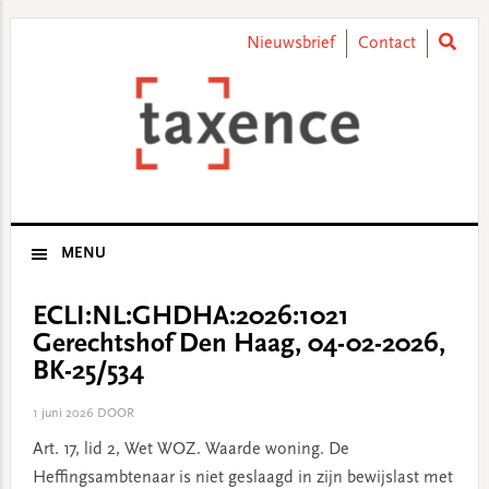
Skip
Skip
Skip
Skip
to
to
to
to
Nieuwsbrief
Contact
primary
main
primary
footer
navigation
content
sidebar
MENU
ECLI:NL:GHDHA:2026:1021
Gerechtshof Den Haag, 04-02-2026,
BK-25/534
1 juni 2026
DOOR
Art. 17, lid 2, Wet WOZ. Waarde woning. De
Heffingsambtenaar is niet geslaagd in zijn bewijslast met