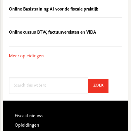
Online Basistraining AI voor de fiscale praktijk
Online cursus BTW, factuurvereisten en ViDA
Meer opleidingen
Search
SEARCH
ZOEK
this
website
Footer
Fiscaal nieuws
Opleidingen