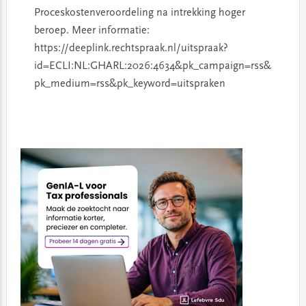
Proceskostenveroordeling na intrekking hoger
beroep. Meer informatie:
https://deeplink.rechtspraak.nl/uitspraak?
id=ECLI:NL:GHARL:2026:4634&pk_campaign=rss&
pk_medium=rss&pk_keyword=uitspraken
Primary
Sidebar