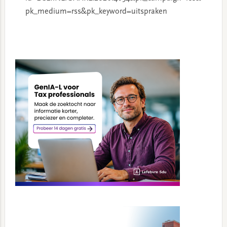
pk_medium=rss&pk_keyword=uitspraken
Primary
Sidebar