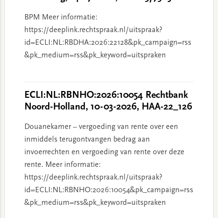
BPM Meer informatie:
https://deeplink.rechtspraak.nl/uitspraak?
id=ECLI:NL:RBDHA:2026:22128&pk_campaign=rss
&pk_medium=rss&pk_keyword=uitspraken
ECLI:NL:RBNHO:2026:10054 Rechtbank
Noord-Holland, 10-03-2026, HAA-22_126
Douanekamer – vergoeding van rente over een
inmiddels terugontvangen bedrag aan
invoerrechten en vergoeding van rente over deze
rente. Meer informatie:
https://deeplink.rechtspraak.nl/uitspraak?
id=ECLI:NL:RBNHO:2026:10054&pk_campaign=rss
&pk_medium=rss&pk_keyword=uitspraken