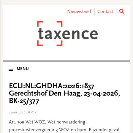
Skip
Skip
Skip
Skip
to
to
to
to
Nieuwsbrief
Contact
primary
main
primary
footer
navigation
content
sidebar
MENU
ECLI:NL:GHDHA:2026:1837
Gerechtshof Den Haag, 23-04-2026,
BK-25/377
3 juni 2026
DOOR
Art. 30a Wet WOZ, Wet herwaardering
proceskostenvergoeding WOZ en bpm. Bijzonder geval,