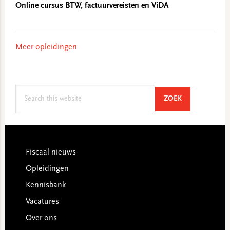
Online cursus BTW, factuurvereisten en ViDA
Meer opleidingen
Search
SEARCH
ZOEK
this
website
Footer
Fiscaal nieuws
Opleidingen
Kennisbank
Vacatures
Over ons