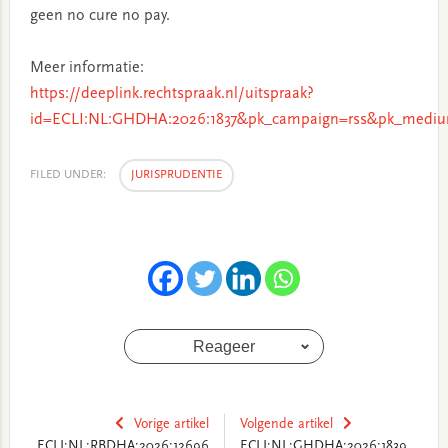
geen no cure no pay.
Meer informatie:
https://deeplink.rechtspraak.nl/uitspraak?
id=ECLI:NL:GHDHA:2026:1837&pk_campaign=rss&pk_mediu
FILED UNDER:
JURISPRUDENTIE
Reageer
Vorige artikel
Volgende artikel
ECLI:NL:RBDHA:2026:12696
ECLI:NL:GHDHA:2026:1839