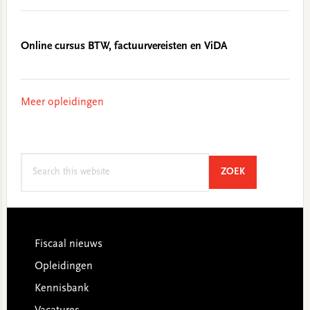
Online cursus BTW, factuurvereisten en ViDA
Meer opleidingen
Search
SEARCH
ZOEK
this
website
Footer
Fiscaal nieuws
Opleidingen
Kennisbank