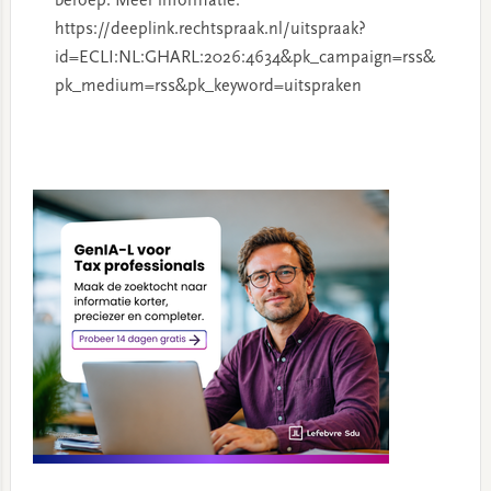
beroep. Meer informatie:
https://deeplink.rechtspraak.nl/uitspraak?
id=ECLI:NL:GHARL:2026:4634&pk_campaign=rss&
pk_medium=rss&pk_keyword=uitspraken
Primary
Sidebar