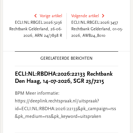
Vorige artikel
Volgende artikel
ECLI:NL:RBGEL:2026:5236
ECLI:NL:RBGEL:2026:3457
Rechtbank Gelderland, 26-06-
Rechtbank Gelderland, 01-05-
2026, ARN 24/7898 R
2026, AWB24_8010
Reader
GERELATEERDE BERICHTEN
Interactions
ECLI:NL:RBDHA:2026:22133 Rechtbank
Den Haag, 14-07-2026, SGR 23/7215
BPM Meer informatie:
https://deeplink.rechtspraak.nl/uitspraak?
id=ECLI:NL:RBDHA:2026:22133&pk_campaign=rss
&pk_medium=rss&pk_keyword=uitspraken