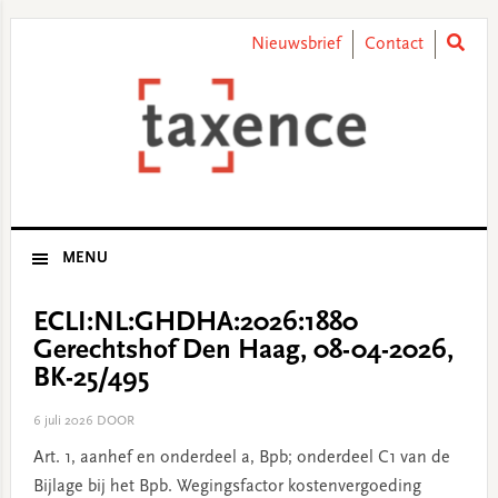
Skip
Skip
Skip
Skip
to
to
to
to
Nieuwsbrief
Contact
primary
main
primary
footer
navigation
content
sidebar
MENU
ECLI:NL:GHDHA:2026:1880
Gerechtshof Den Haag, 08-04-2026,
BK-25/495
6 juli 2026
DOOR
Art. 1, aanhef en onderdeel a, Bpb; onderdeel C1 van de
Bijlage bij het Bpb. Wegingsfactor kostenvergoeding