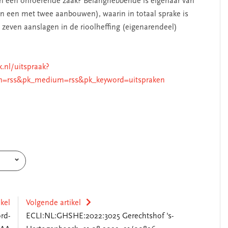
 van een onroerende zaak? Belanghebbende is eigenaar van
n een met twee aanbouwen), waarin in totaal sprake is
 zeven aanslagen in de rioolheffing (eigenarendeel)
k.nl/uitspraak?
n=rss&pk_medium=rss&pk_keyword=uitspraken
ikel
Volgende artikel
rd-
ECLI:NL:GHSHE:2022:3025 Gerechtshof 's-