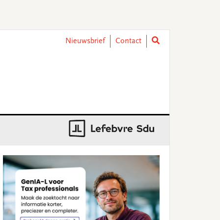
Nieuwsbrief
Contact
rimary
idebar