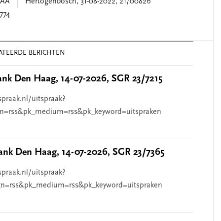
HAA
Hertogenbosch, 31-08-2022, 21/00826
774
ATEERDE BERICHTEN
nk Den Haag, 14-07-2026, SGR 23/7215
spraak.nl/uitspraak?
n=rss&pk_medium=rss&pk_keyword=uitspraken
nk Den Haag, 14-07-2026, SGR 23/7365
spraak.nl/uitspraak?
n=rss&pk_medium=rss&pk_keyword=uitspraken