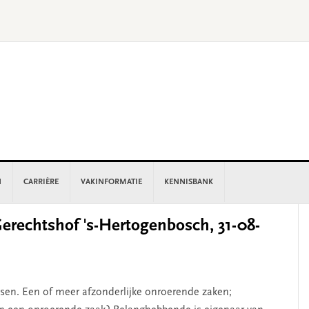
N
CARRIÈRE
VAKINFORMATIE
KENNISBANK
P
rechtshof 's-Hertogenbosch, 31-08-
S
odsen. Een of meer afzonderlijke onroerende zaken;