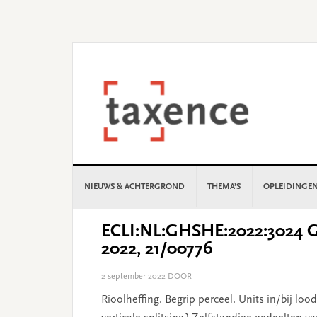
Skip
Skip
Skip
Skip
to
to
to
to
primary
main
primary
footer
navigation
content
sidebar
NIEUWS & ACHTERGROND
THEMA’S
OPLEIDINGE
ECLI:NL:GHSHE:2022:3024 Ge
2022, 21/00776
2 september 2022
DOOR
Rioolheffing. Begrip perceel. Units in/bij lo