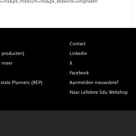
n=rss&pk_medium=rss&pk_keyword=uitspraken
Contact
G producten)
Linkedin
n meer
X
Facebook
Estate Planners (REP)
Aanmelden nieuwsbrief
Naar Lefebvre Sdu Webshop