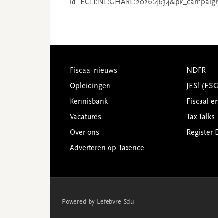
id=ECLI:NL:GHARL:2026:4634&pk_campaig
Footer
Fiscaal nieuws
NDFR
Opleidingen
JES! (ES
Kennisbank
Fiscaal e
Vacatures
Tax Talks
Over ons
Register 
Adverteren op Taxence
Powered by Lefebvre Sdu