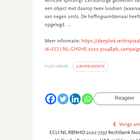
verticale splitsing? Zelfstandige gedeelten
een object met daarop twee loodsen (waarva
van negen units. De heffingsambtenaar heeft
opgelegd. …
Meer informatie:
https://deeplink.rechtspraa
id=ECLI:NL:GHSHE:2022:3024&pk_campaig
FILED UNDER:
JURISPRUDENTIE
Reageer
Vorige art
ECLI:NL:RBNHO:2022:7797 Rechtbank Noo