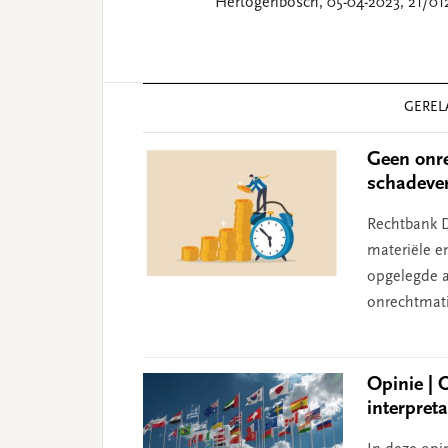
Hertogenbosch, 05-04-2023, 21/01
Reader
GEREL
Interactions
Geen onre
schadeve
Rechtbank D
materiële e
opgelegde aa
onrechtmati
Opinie | 
interpret