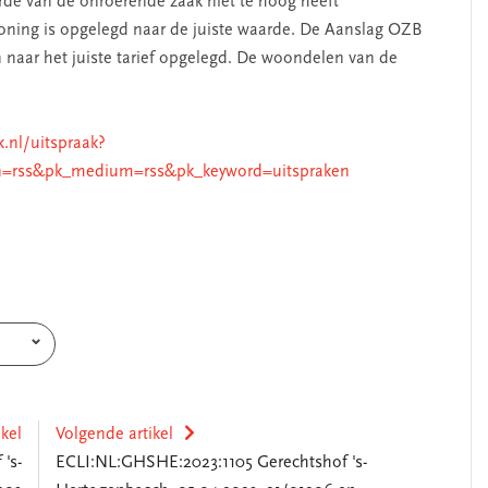
arde van de onroerende zaak niet te hoog heeft
oning is opgelegd naar de juiste waarde. De Aanslag OZB
n naar het juiste tarief opgelegd. De woondelen van de
k.nl/uitspraak?
=rss&pk_medium=rss&pk_keyword=uitspraken
ikel
Volgende artikel
's-
ECLI:NL:GHSHE:2023:1105 Gerechtshof 's-