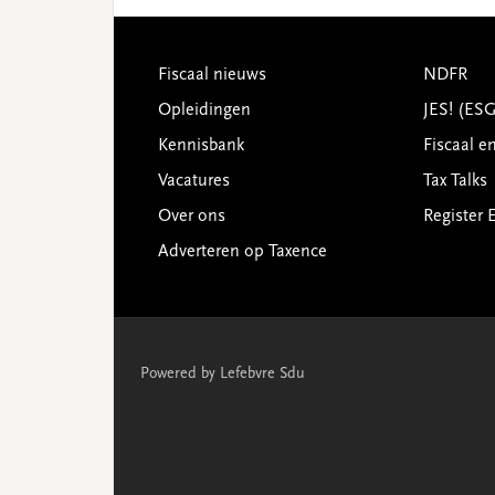
Footer
Fiscaal nieuws
NDFR
Opleidingen
JES! (ES
Kennisbank
Fiscaal e
Vacatures
Tax Talks
Over ons
Register 
Adverteren op Taxence
Powered by Lefebvre Sdu