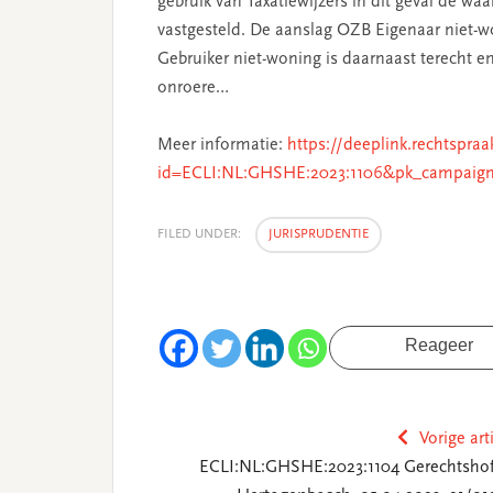
gebruik van Taxatiewijzers in dit geval de wa
vastgesteld. De aanslag OZB Eigenaar niet-w
Gebruiker niet-woning is daarnaast terecht e
onroere…
Meer informatie:
https://deeplink.rechtspraa
id=ECLI:NL:GHSHE:2023:1106&pk_campaign
FILED UNDER:
JURISPRUDENTIE
Reageer
Vorige art
ECLI:NL:GHSHE:2023:1104 Gerechtshof 