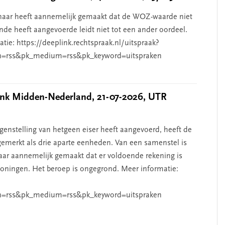
aar heeft aannemelijk gemaakt dat de WOZ-waarde niet
de heeft aangevoerde leidt niet tot een ander oordeel.
ie: https://deeplink.rechtspraak.nl/uitspraak?
n=rss&pk_medium=rss&pk_keyword=uitspraken
k Midden-Nederland, 21-07-2026, UTR
nstelling van hetgeen eiser heeft aangevoerd, heeft de
emerkt als drie aparte eenheden. Van een samenstel is
aar aannemelijk gemaakt dat er voldoende rekening is
ningen. Het beroep is ongegrond. Meer informatie:
n=rss&pk_medium=rss&pk_keyword=uitspraken