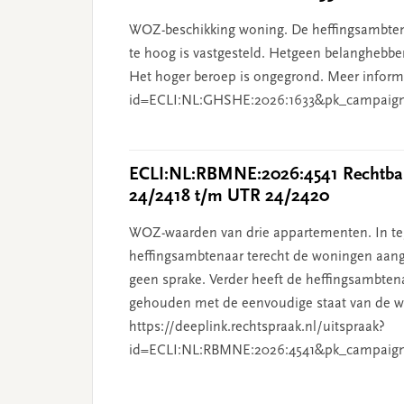
WOZ-beschikking woning. De heffingsambten
te hoog is vastgesteld. Hetgeen belanghebben
Het hoger beroep is ongegrond. Meer informat
id=ECLI:NL:GHSHE:2026:1633&pk_campaig
ECLI:NL:RBMNE:2026:4541 Rechtban
24/2418 t/m UTR 24/2420
WOZ-waarden van drie appartementen. In tege
heffingsambtenaar terecht de woningen aang
geen sprake. Verder heeft de heffingsambten
gehouden met de eenvoudige staat van de wo
https://deeplink.rechtspraak.nl/uitspraak?
id=ECLI:NL:RBMNE:2026:4541&pk_campaig