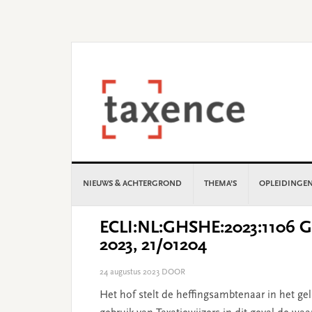
Skip
Skip
Skip
Skip
to
to
to
to
primary
main
primary
footer
navigation
content
sidebar
NIEUWS & ACHTERGROND
THEMA’S
OPLEIDINGE
ECLI:NL:GHSHE:2023:1106 Ge
2023, 21/01204
24 augustus 2023
DOOR
Het hof stelt de heffingsambtenaar in het ge