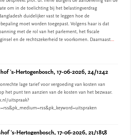
ie bespreekt prof. dr. Irene Burgers de aanbeveling van de
te om in de toelichting bij het belastingverdrag
angladesh duidelijker vast te leggen hoe de
iebepaling moet worden toegepast. Volgens haar is dat
anning met de rol van het parlement, het fiscale
beginsel en de rechtszekerheid te voorkomen. Daarnaast
...
of 's-Hertogenbosch, 17-06-2026, 24/1242
nrechte lage tarief voor vergoeding van kosten van
p het punt ten aanzien van de kosten van het bezwaar.
k.nl/uitspraak?
=rss&pk_medium=rss&pk_keyword=uitspraken
of 's-Hertogenbosch, 17-06-2026, 23/1858