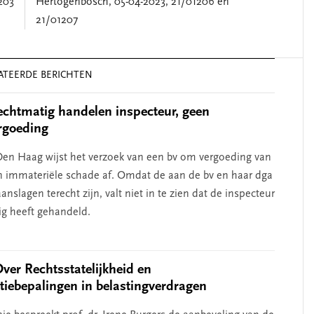
203
Hertogenbosch, 05-04-2023, 21/01206 en
21/01207
ATEERDE BERICHTEN
chtmatig handelen inspecteur, geen
rgoeding
en Haag wijst het verzoek van een bv om vergoeding van
n immateriële schade af. Omdat de aan de bv en haar dga
nslagen terecht zijn, valt niet in te zien dat de inspecteur
g heeft gehandeld.
Over Rechtsstatelijkheid en
atiebepalingen in belastingverdragen