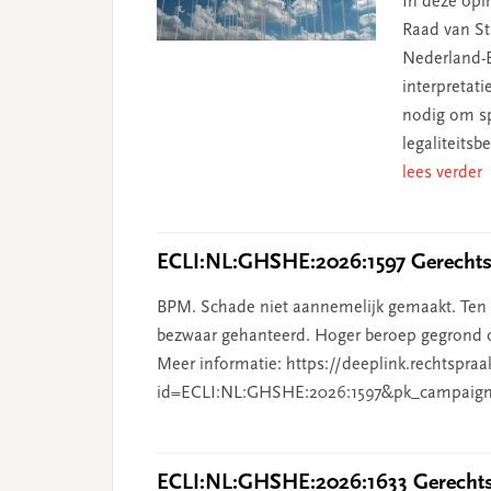
In deze opin
Raad van Sta
Nederland-B
interpretat
nodig om sp
legaliteits
lees verder
ECLI:NL:GHSHE:2026:1597 Gerechtsh
BPM. Schade niet aannemelijk gemaakt. Ten o
bezwaar gehanteerd. Hoger beroep gegrond o
Meer informatie: https://deeplink.rechtspraa
id=ECLI:NL:GHSHE:2026:1597&pk_campaign
ECLI:NL:GHSHE:2026:1633 Gerechtsh