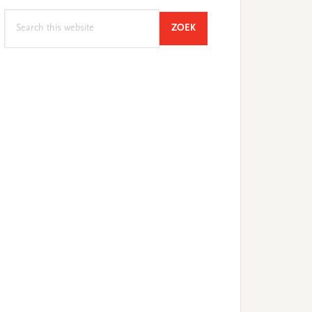
Search
SEARCH
ZOEK
this
website