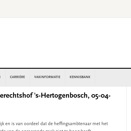
N
CARRIÈRE
VAKINFORMATIE
KENNISBANK
P
rechtshof 's-Hertogenbosch, 05-04-
S
lijk en is van oordeel dat de heffingsambtenaar met het