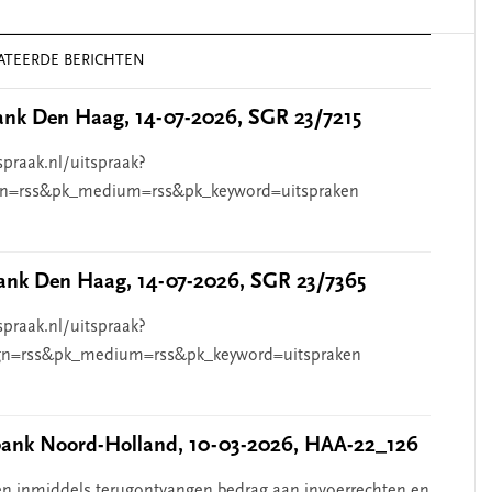
ATEERDE BERICHTEN
nk Den Haag, 14-07-2026, SGR 23/7215
spraak.nl/uitspraak?
n=rss&pk_medium=rss&pk_keyword=uitspraken
nk Den Haag, 14-07-2026, SGR 23/7365
spraak.nl/uitspraak?
n=rss&pk_medium=rss&pk_keyword=uitspraken
nk Noord-Holland, 10-03-2026, HAA-22_126
n inmiddels terugontvangen bedrag aan invoerrechten en