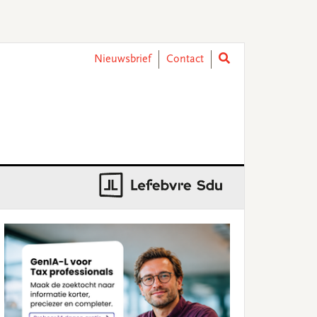
Nieuwsbrief
Contact
rimary
idebar