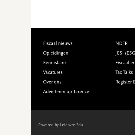
Footer
Fiscaal nieuws
NDFR
Opleidingen
JES! (ES
Kennisbank
Fiscaal e
Vacatures
Tax Talks
Over ons
Register 
Adverteren op Taxence
Powered by Lefebvre Sdu