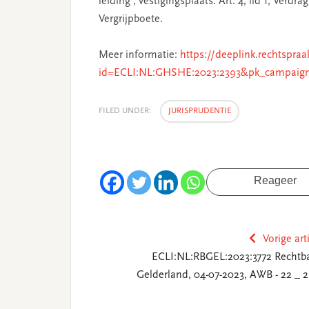
leiding’; vestigingsplaats. Art. 4, lid 1, Ver
Vergrijpboete.
Meer informatie:
https://deeplink.rechtspraa
id=ECLI:NL:GHSHE:2023:2393&pk_campaig
FILED UNDER:
JURISPRUDENTIE
Reageer
Vorige art
ECLI:NL:RBGEL:2023:3772 Rechtb
Gelderland, 04-07-2023, AWB - 22 _ 2