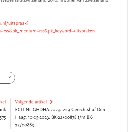
drag Nederland-Zwitserland 2010; inwoner van Zwitserland?
k.nl/uitspraak?
n=rss&pk_medium=rss&pk_keyword=uitspraken
ikel
Volgende artikel
ank
ECLI:NL:GHDHA:2023:1229 Gerechtshof Den
575
Haag, 10-05-2023, BK-22/00878 t/m BK-
22/00883