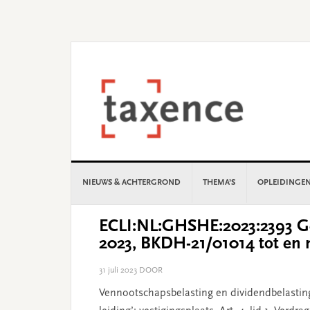
Skip
Skip
Skip
Skip
to
to
to
to
primary
main
primary
footer
navigation
content
sidebar
NIEUWS & ACHTERGROND
THEMA’S
OPLEIDINGE
ECLI:NL:GHSHE:2023:2393 Ge
2023, BKDH-21/01014 tot en
31 juli 2023
DOOR
Vennootschapsbelasting en dividendbelasting; 