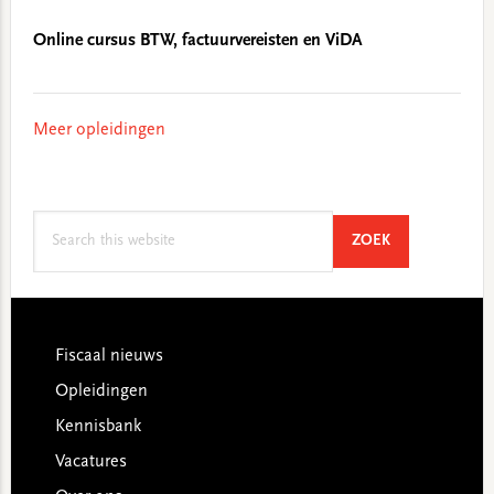
Online cursus BTW, factuurvereisten en ViDA
Meer opleidingen
Search
SEARCH
ZOEK
this
website
Footer
Fiscaal nieuws
Opleidingen
Kennisbank
Vacatures