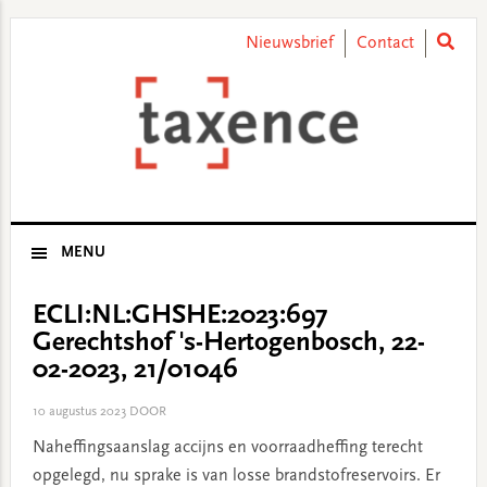
Skip
Skip
Skip
Skip
to
to
to
to
Nieuwsbrief
Contact
primary
main
primary
footer
navigation
content
sidebar
MENU
ECLI:NL:GHSHE:2023:697
Gerechtshof 's-Hertogenbosch, 22-
02-2023, 21/01046
10 augustus 2023
DOOR
Naheffingsaanslag accijns en voorraadheffing terecht
opgelegd, nu sprake is van losse brandstofreservoirs. Er