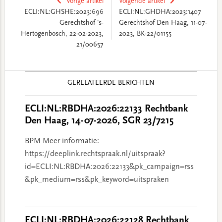
Vorige artikel
Volgende artikel
ECLI:NL:GHSHE:2023:696
ECLI:NL:GHDHA:2023:1407
Gerechtshof 's-
Gerechtshof Den Haag, 11-07-
Hertogenbosch, 22-02-2023,
2023, BK-22/01155
21/00657
Reader
GERELATEERDE BERICHTEN
Interactions
ECLI:NL:RBDHA:2026:22133 Rechtbank
Den Haag, 14-07-2026, SGR 23/7215
BPM Meer informatie:
https://deeplink.rechtspraak.nl/uitspraak?
id=ECLI:NL:RBDHA:2026:22133&pk_campaign=rss
&pk_medium=rss&pk_keyword=uitspraken
ECLI:NL:RBDHA:2026:22128 Rechtbank