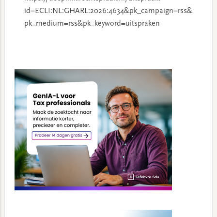
id=ECLI:NL:GHARL:2026:4634&pk_campaign=rss&
pk_medium=rss&pk_keyword=uitspraken
Primary
Sidebar