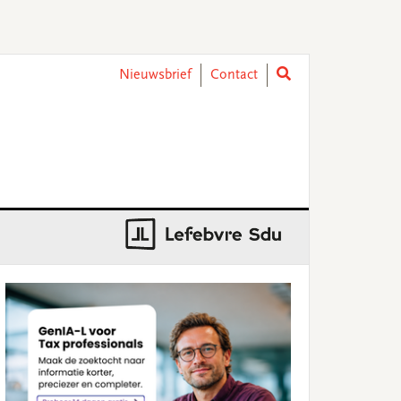
Nieuwsbrief
Contact
rimary
idebar