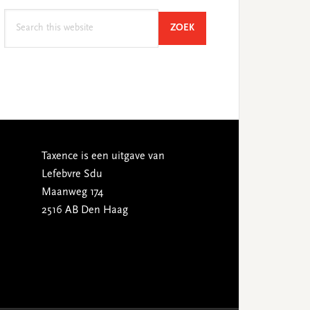
Search
SEARCH
ZOEK
this
website
Taxence is een uitgave van
Lefebvre Sdu
Maanweg 174
2516 AB Den Haag