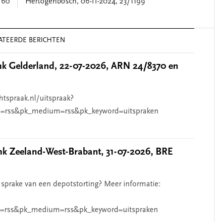
/60
Hertogenbosch, 06-11-2024, 23/1199
ATEERDE BERICHTEN
 Gelderland, 22-07-2026, ARN 24/8370 en
htspraak.nl/uitspraak?
=rss&pk_medium=rss&pk_keyword=uitspraken
 Zeeland-West-Brabant, 31-07-2026, BRE
 sprake van een depotstorting? Meer informatie:
=rss&pk_medium=rss&pk_keyword=uitspraken