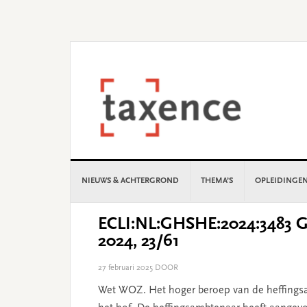
Skip
Skip
Skip
Skip
to
to
to
to
primary
main
primary
footer
navigation
content
sidebar
NIEUWS & ACHTERGROND
THEMA’S
OPLEIDINGE
ECLI:NL:GHSHE:2024:3483 Ge
2024, 23/61
27 februari 2025
DOOR
Wet WOZ. Het hoger beroep van de heffingsa