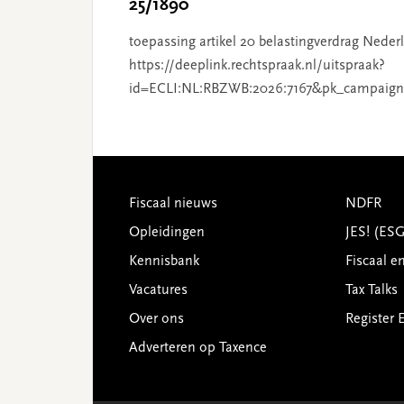
25/1890
toepassing artikel 20 belastingverdrag Nederl
https://deeplink.rechtspraak.nl/uitspraak?
id=ECLI:NL:RBZWB:2026:7167&pk_campaign
Footer
Fiscaal nieuws
NDFR
Opleidingen
JES! (ES
Kennisbank
Fiscaal e
Vacatures
Tax Talks
Over ons
Register 
Adverteren op Taxence