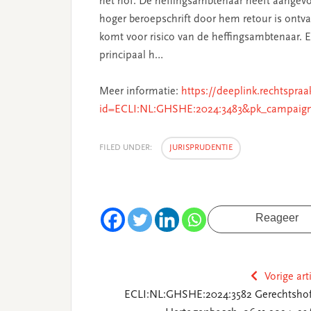
het hof. De heffingsambtenaar heeft aangevo
hoger beroepschrift door hem retour is ontv
komt voor risico van de heffingsambtenaar. 
principaal h…
Meer informatie:
https://deeplink.rechtspraa
id=ECLI:NL:GHSHE:2024:3483&pk_campaig
FILED UNDER:
JURISPRUDENTIE
Reageer
Vorige art
ECLI:NL:GHSHE:2024:3582 Gerechtshof 