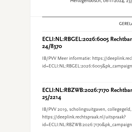
Hertogenbosch, 06-11-2024, 23
Reader
GEREL
Interactions
ECLI:NL:RBGEL:2026:6005 Rechtbank
24/8370
IB/PVV Meer informatie: https://deeplink.rec
id=ECLI:NL:RBGEL:2026:6005&pk_campaign
ECLI:NL:RBZWB:2026:7170 Rechtbank
25/2214
IB/PVV 2019, scholingsuitgaven, collegegeld,
https://deeplink.rechtspraak.nl/uitspraak?
id=ECLI:NL:RBZWB:2026:7170&pk_campaign