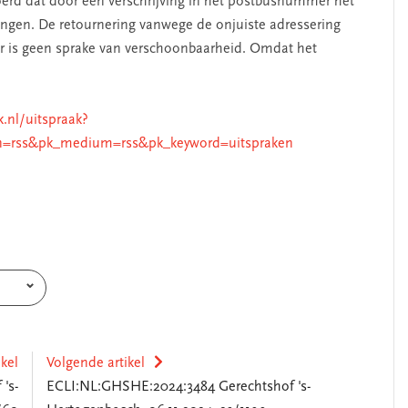
erd dat door een verschrijving in het postbusnummer het
angen. De retournering vanwege de onjuiste adressering
Er is geen sprake van verschoonbaarheid. Omdat het
k.nl/uitspraak?
n=rss&pk_medium=rss&pk_keyword=uitspraken
ikel
Volgende artikel
's-
ECLI:NL:GHSHE:2024:3484 Gerechtshof 's-