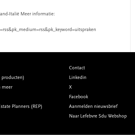
and-Italië Meer informatie:
=rss&pk_medium=rss&pk_keyword=uitspraken
Contact
G producten)
Linkedin
n meer
X
Facebook
Estate Planners (REP)
Aanmelden nieuwsbrief
Naar Lefebvre Sdu Webshop