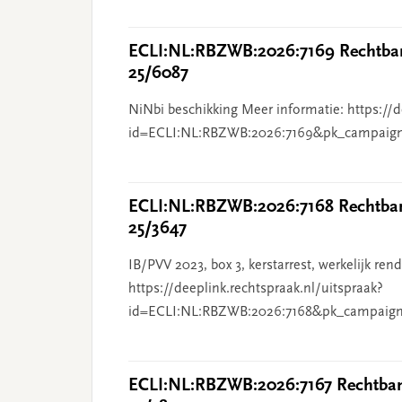
ECLI:NL:RBZWB:2026:7169 Rechtban
25/6087
NiNbi beschikking Meer informatie: https://d
id=ECLI:NL:RBZWB:2026:7169&pk_campaig
ECLI:NL:RBZWB:2026:7168 Rechtbank
25/3647
IB/PVV 2023, box 3, kerstarrest, werkelijk re
https://deeplink.rechtspraak.nl/uitspraak?
id=ECLI:NL:RBZWB:2026:7168&pk_campaign
ECLI:NL:RBZWB:2026:7167 Rechtbank