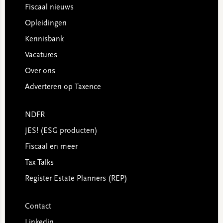
Footer
Fiscaal nieuws
Opleidingen
Kennisbank
Vacatures
Over ons
Adverteren op Taxence
NDFR
JES! (ESG producten)
Fiscaal en meer
Tax Talks
Register Estate Planners (REP)
Contact
Linkedin