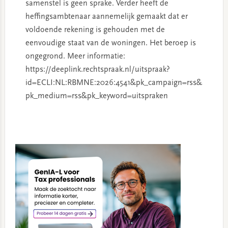
samenstel is geen sprake. Verder heeft de
heffingsambtenaar aannemelijk gemaakt dat er
voldoende rekening is gehouden met de
eenvoudige staat van de woningen. Het beroep is
ongegrond. Meer informatie:
https://deeplink.rechtspraak.nl/uitspraak?
id=ECLI:NL:RBMNE:2026:4541&pk_campaign=rss&
pk_medium=rss&pk_keyword=uitspraken
Primary
Sidebar