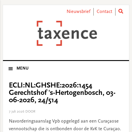
Skip
Skip
Skip
Skip
to
to
to
to
Nieuwsbrief
Contact
primary
main
primary
footer
navigation
content
sidebar
MENU
ECLI:NL:GHSHE:2026:1454
Gerechtshof 's-Hertogenbosch, 03-
06-2026, 24/514
7 juli 2026
DOOR
Navorderingsaanslag Vpb opgelegd aan een Curaçaose
vennootschap die is ontbonden door de KvK te Curaçao.